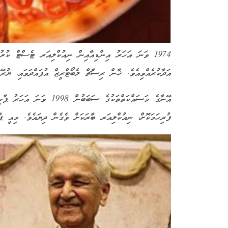
1974 ވަނަ އަހަރު އިންޑިއާއިން ނިއުކްލިއަރ ޓެސްޓް ކުރ
އަދާކުރެއްވިއެވެ. ޚާން ރިސާޗް ލެބޯޓްރީޒް އުފައްދަވައި، ޔުރޭ
އޭނާގެ މަސައްކަތްތަކުގެ ސ
ފުރިހަމަކޮށް، ނިއުކްލިއަރ ބާރަކަށް ވެގެން ދިޔައެވެ. މިއީ ޕ