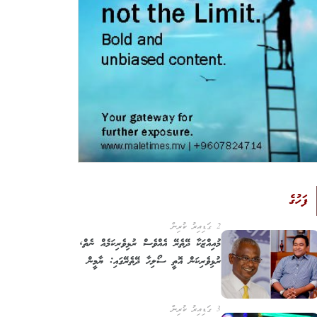
ފަހުގެ
2 ގަޑިއިރު ކުރިން
މުއިއްޒަކާ ދޭތެރޭ އެއްވެސް ރުޅިވެރިކަމެއް ނެތް,
ރުޅިވެރިކަން އޮތީ ސޯލިހާ ދޭތެރޭގައި: ޔާމީން
3 ގަޑިއިރު ކުރިން