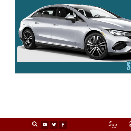
ޯ
ވީޑިއޯ