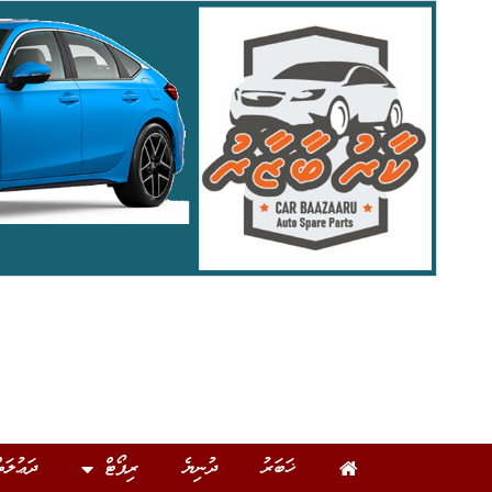
ޚަބަރު
ދުނިޔެ
ރިޕޯޓް
ދަޢުލަތ