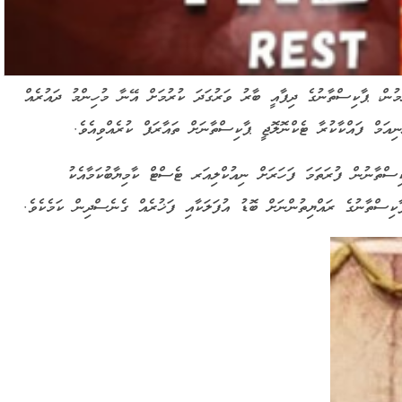
ުމުން، ޕާކިސްތާނުގެ ދިފާއީ ބާރު ވަރުގަދަ ކުރުމަށް އޭނާ މުހިންމު ދައުރެއް
ނިއަމް ފައްކާކުރާ ޓެކްނޮލޮޖީ ޕާކިސްތާނަށް ތައާރަފް ކުރެއްވިއެވެ.
ަބަބުން 1998 ވަނަ އަހަރު ޕާކިސްތާނުން ފުރަތަމަ ފަހަރަށް ނިއުކްލިއަރ ޓެސްޓް ކާމިޔާބުކަމާއެކު
ާކިސްތާނުގެ ރައްޔިތުންނަށް ބޮޑު އުފަލަކާއި ފަޚުރެއް ގެނެސްދިން ކަމެކެވެ.