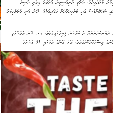
ަށް ހިޖުރަ ކުރެއްވިއެވެ. ކަރާޗީ ޔުނިވާސިޓީން ފުރަތަމަ ޑިގްރީ ހާސިލް
ާއި ނެދަލޭންޑްސް އަދި ބެލްޖިއަމްއަށް ވަޑައިގަތެވެ. އޭނާ ވަނީ މެޓަލާޖިކަލް
 ދެކަނބަލުންނަށް ދެ ބޭފުޅުން ލިބިވަޑައިގަތެވެ. ޑރ. ޚާން އަވަހާރަވީ