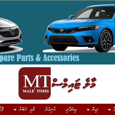
ް
ދީން
ވިޔަފާރި
ކުޅިވަރު
ލުއި ޚަބަރު
ފޮޓ