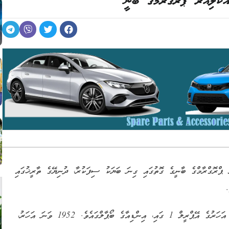
ކްލިއަރ ޕްރޮގްރާމްގެ ބާނީ
ްރޮގްރާމްގެ ބާނީގެ ގޮތުގައި ގިނަ ބަޔަކު ސިފަކުރާ، ދުނިޔޭގެ ތާރީޚުގައި
.
ޑރ. އަބްދުލް ގަދީރު ޚާން އުފަންވެވަޑައިގަތީ 1936 ވަނަ އަހަރުގެ އޭޕްރީލް 1 ގައި، އިންޑިއާގެ ބޯޕާލްގައެވެ. 1952 ވަނަ އަހަރު،