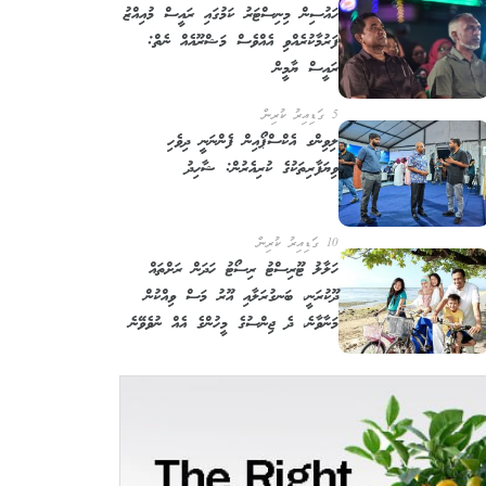
ހައުސިން މިނިސްޓަރު ކަމުގައި ރައީސް މުއިއްޒު
ފަރުމާކުރެއްވި އެއްވެސް މަޝްރޫއެއް ނެތް:
ރައީސް ޔާމީން
5 ގަޑިއިރު ކުރިން
ލިވިންގ އެކްސްޕޯއިން ފެންނަނީ ދިވެހި
ވިޔަފާރިތަކުގެ ކުރިއެރުން: ޝާހިދު
10 ގަޑިއިރު ކުރިން
ހަލާލު ޓޫރިސްޓު ރިސޯޓު ހަދަން ރަށްތައް
ދޫކުރަނީ، ބަނގުރަލާއި އޫރު މަސް ވިއްކުން
މަނާވާނެ، ދެ ޖިންސުގެ މީހުންގެ އެއް ނުވެވޭނެ