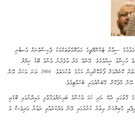
ައުމުގެ ސިއްރު ޓެކްނޮލޮޖީގެ މައުލޫމާތުތަކާއެކު ޕާކިސްތާނަށް އެނބުރި
ްމެ މުހިންމު ނިންމުމެވެ. އޭނާއާ މެދު އުފެދުނު އެންމެ ބޮޑު ޚިޔާލު
ތަފާތުވުމަކީ، ނިއުކްލިއަރ ޓެކްނޮލޮޖީ އީރާން، ލީބިޔާ އަދި އުތުރު ކޮރެޔާއަށް ފޯރުކޮށްދިން ކަމުގެ ތުހުމަތެވެ. 2004 ވަނަ އަހަރު އޭނާ
ޭނާ މާފުކޮށް، ގޭބަންދުގައި ބެހެއްޓިއެވެ.
 ގޮތުގައި ދެކޭ، އަދި ހަމަ އެހެންމެ ބައިނަލްއަގްވާމީ މައިދާނުގައި ބޮޑެތި
ދިފާއީ ގާބިލްކަން އިތުރު ކުރުމުގައި އޭނާ އަދާކުރެއްވި ދައުރު އަދިވެސް އެ