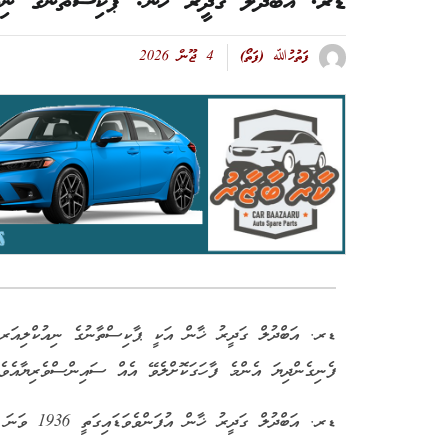
ޑރ. އަބްދުލް ގަދީރު ޚާން: ޕާކިސްތާނުގެ ނިއު
ފަތުހުﷲ (ފަތޯ)
4 ޖޫން 2026
ޑރ. އަބްދުލް ގަދީރު ޚާން އަކީ ޕާކިސްތާނުގެ ނިއުކްލިއަރ ޕ
ފެނިގެންދިޔަ އެންމެ ފާހަގަކޮށްލެވޭ އެއް ސައިންސްވެރިޔާއެވެ