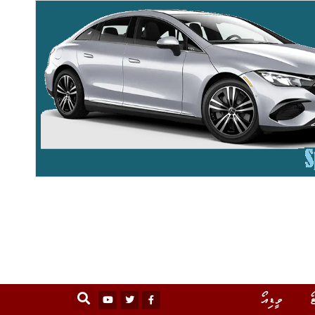
ޯ
ވީޑިއޯ