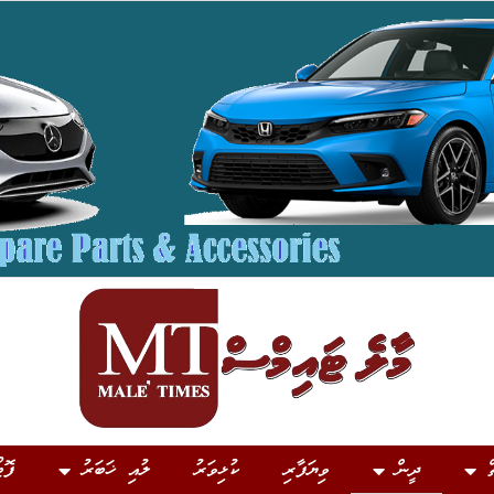
ް
ދީން
ވިޔަފާރި
ކުޅިވަރު
ލުއި ޚަބަރު
ފޮޓ