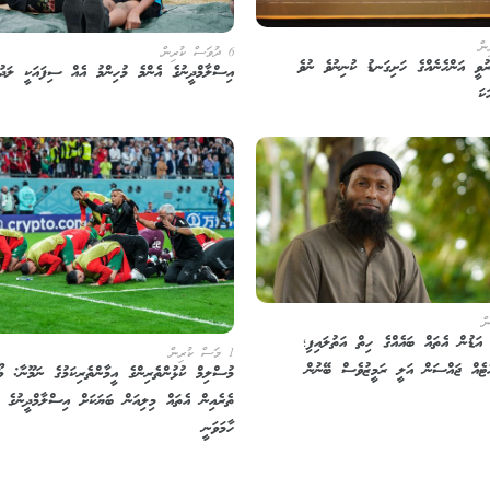
6 ދުވަސް ކުރިން
ަހަރުވީ އަންހެނެއްގެ ހަށިގަނޑު ކުނިނުވެ ނުވެ
އިސްލާމްދީނުގެ އެންމެ މުހިންމު އެއް ސިފައަކީ ލަދުވ
ކަ
އަޑުން އެތައް ބައެއްގެ ހިތް އަތުލައިފި؛
1 މަސް ކުރިން
އެޓެއް ޖައްސަން އަލީ ރަމީޒުވެސް ބޭނުން
މުސްލިމް ކުޅުންތެރިންގެ އީމާންތެރިކަމުގެ ނަމޫނާ: ވޯ
ތެރެއިން އެތައް މިލިއަން ބަޔަކަށް އިސްލާމްދީނުގެ ރ
ހާމަވަނީ