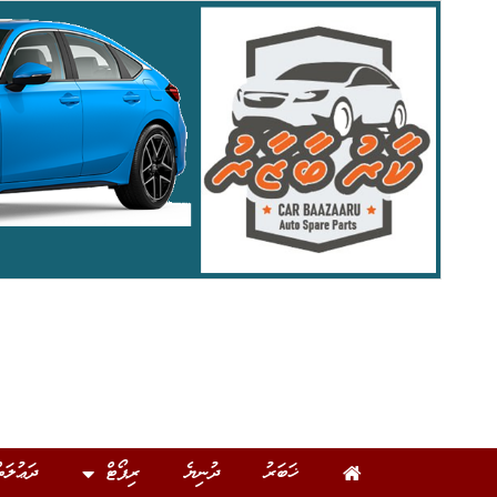
ޚަބަރު
ދުނިޔެ
ރިޕޯޓް
ދަޢުލަތ