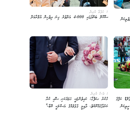
3 ހަފްތާ ކުރިން
ސްކޫލް ބަންދުގައި 4,000 އަށްވުރެ ގިނަ ދިވެހިން އުމްރާއަށް
ެތިކަން
1 މަސް ކުރިން
ލްޑް ކަޕްގެ
ހުކުރު ޞަފްޙާ: ކައިވެންޏަކީ ހަމައެކަނި ސޮއި ކުރާ
ީތިކަން
ކަރުދާހެއްނޫނެވެ. ދާއިމީ ގުޅުމެއްގެ އަސްލަކީ ކޮބާ؟