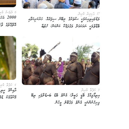
6 ދުވަސް ކުރިން
17 ގަޑިއިރު ކުރިން
2000 އ
މަޑުމައިތިރިކަމަކީ ސުވަރުގެ ލިބޭނެ ސިފައެއް، ހަރުކަށިކަމާއި
އޮތްގޮތުގެ ވާހަ
ބޮޑާވުމަކީ ނަރަކައަށް މަގުދައްކާ ކަންކަން: ޚުޠުބާ
4 ހަފްތާ ކުރިން
ދާއިންގެ ރީތި 
3 ހަފްތާ ކުރިން
އިތިއޯޕިއާގެ ބޮޑީ ގަބީލާ: އެންމެ ބޮޑު ބަނޑުލާފައި ތިބޭ
އޭނާއާއެކު ޑު
ފިރިހެނުންނަކީ އެންމެ މަގުބޫލު މީހުން