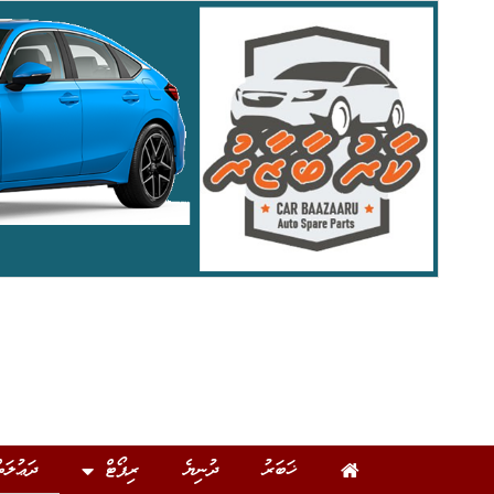
ޚަބަރު
ދުނިޔެ
ރިޕޯޓް
ދަޢުލަތ