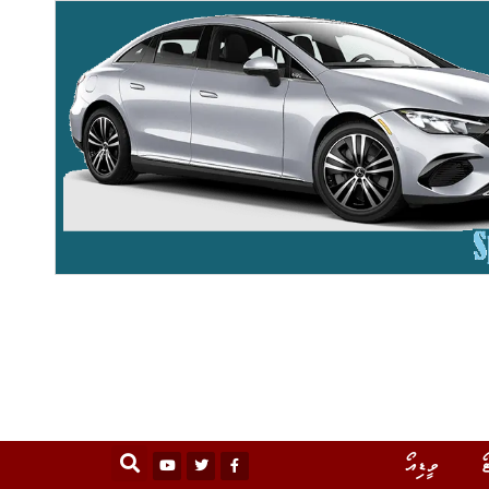
ޯ
ވީޑިއޯ