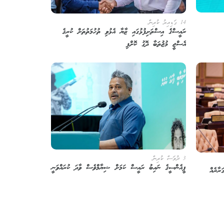
14 ގަޑިއިރު ކުރިން
ރައީސްގެ އިސްތަށިފުޅުގައި ޒާޔާ އެޅުވި ތުހުމަތުތަށް ކުރީގެ
އެސްޖީ މުޖުތަބާ ދޮގު ކޮށްފި
3 ދުވަސް ކުރިން
ޕީއެންސީގެ ނައިބު ރައީސް ކަމަށް ޝިޔާމްވެސް ވާދަ ކުރައްވަނީ
ރާރެއް