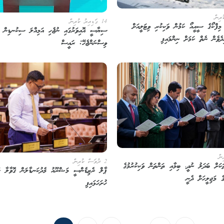
14 ގަޑިއިރު ކުރިން
ިފްކޯގެ ސީއީއޯ ކަމުން ވަކިކުރި ވިޓަލީއަށް
ސިޔާސީ އޮއިވަރުގައި ނުޖެހި އަމިއްލަ ސިކުނޑިން
ދެވެން ނެތް ކަމަށް ނިންމައިފި
ވިސްނަންޖެހޭ: ރައީސް
2 ދުވަސް ކުރިން
ކަށް ބަދަލު ނުދީ، ބިމާއި ތަންތަން ވަކިކުރުމުގެ
ޕާލް ރެޒިޑެންސީ މަޝްރޫއު މެދުކަނޑާލަން ގޮވާލާ ގަ
ެ މަޖިލީހަށް ދެނީ
ހުށަހަޅައިފި