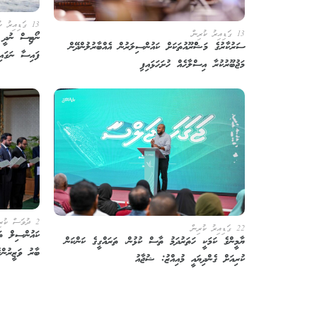
13 ގަޑިއިރު ކުރިން
13 ގަޑިއިރު ކުރިން
ނޯޓިސް ނުދީ މ
ސަރުކާރުގެ މަޝްްރޫއުތަކަށް ކައުންސިލަރުން އެއްބާރުލުންދޭން
ފައިސާ ނަގައި
މަޖުބޫރުކުރާ އިސްލާހެއް ހުށަހަޅައިފި
2 ދުވަސް ކުރިން
22 ގަޑިއިރު ކުރިން
ކައުންސިލް ތަ
ޔާމީންގެ ކަމަކީ ހަތަރުދަމު ތާސް ކުޅުން، ތަރައްގީގެ ކަންކަން
ބާރު ވަޒީރުންގ
ކުރިއަށް ގެންދިޔައީ މުއިއްޒު: ޝުޖާއު