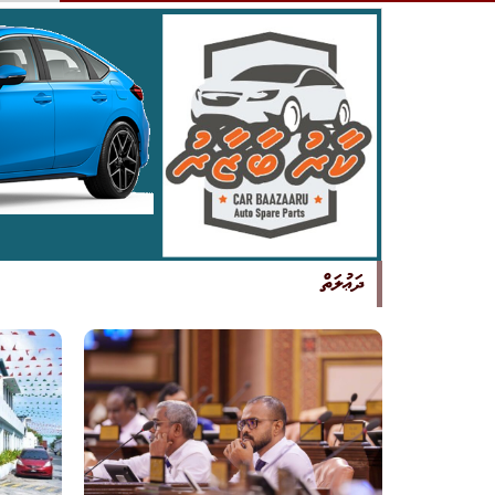
ދަޢުލަތް