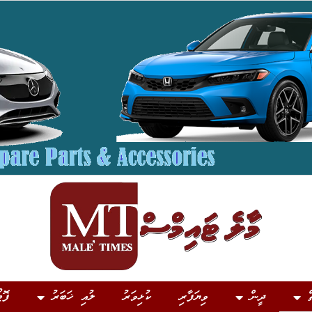
ް
ދީން
ވިޔަފާރި
ކުޅިވަރު
ލުއި ޚަބަރު
ފޮޓ