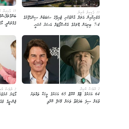
13 ގަޑިއިރު ކުރިން
13 ގަޑިއިރު ކުރިން
ބަންގްލަދޭޝްގ
އެމެރިކާއިން އަލަށް އާންމުކުރި ޓެރިފްގެ ސަބަބުން ސިންގަޕޫރުގެ
ގެއްލުންދީ ރޯކ
7.4 ބިލިއަން ޑޮލަރުގެ އެކްސްޕޯޓަށް އަސަރު ކުރަނީ
2 ދުވަސް ކުރިން
2 ދުވަސް ކުރިން
64 އަހަރުގެ ޓޮމް ކްރޫޒް 65 އަހަރުގެ މީހަކާ ވައްތަރު
އޯޑަރު ކުރުމު
ވުމަށް ސިފަ ބަދަލުވާ ވަރަށް މޭކަޕް ކޮށްފި
ޖެން-ޒީގެ މެދު