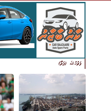
ފަތުހުﷲ (ފަތޯ)