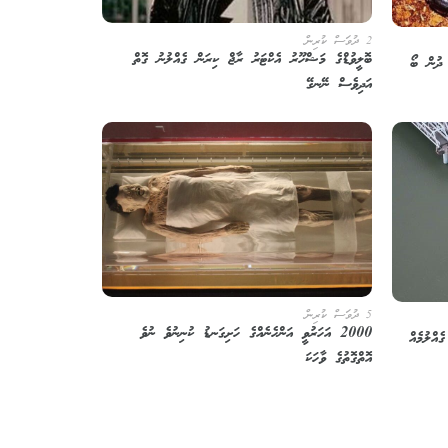
2 ދުވަސް ކުރިން
ބޮލީވުޑްގެ މަޝްހޫރު އެކްޓަރު ރާޖް ކިރަން ގެއްލުނު ގޮތް
 ދުން ބޯ
އަދިވެސް ނޭނގޭ
5 ދުވަސް ކުރިން
2000 އަހަރުވީ އަންހެނެއްގެ ހަށިގަނޑު ކުނިނުވެ ނުވެ
ެއްލުމެއް
އޮތްގޮތުގެ ވާހަކަ