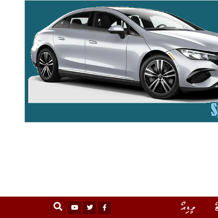
ޯ
ވީޑިއޯ