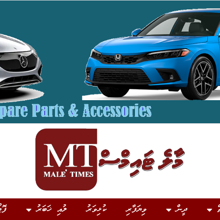
ް
ދީން
ވިޔަފާރި
ކުޅިވަރު
ލުއި ޚަބަރު
ފޮޓ