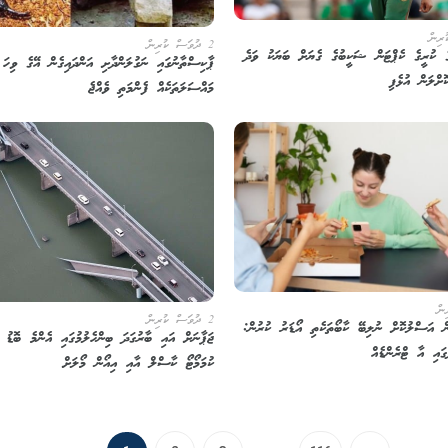
2 ދުވަސް ކުރިން
ެ ކުރީގެ ކެޕްޓަން ޝަކީބުގެ ގެޔަށް ބަޔަކު ވަދެ
ޕާކިސްތާނުގައި ނަގުލަންދާށި އަންދައިގެން އޭގެ ވިހަ
ޮށްލަން އުޅެފި
މައްސަލަތަކެއް ފެންމަތި ވެއްޖެ
2 ދުވަސް ކުރިން
ން އަސްލުކޮށް ނުލިބޭ ކާބޯތަކެތި އޯޑަރު ކުރުން:
ޖަޕާނަށް އައި ބާރުގަދަ ބިންހެލުމުގައި އެންމެ ބޮޑު ގ
ގައި އާ ޓްރެންޑެއް
ކުމަމޯޓޯ ކާސްލް އާއި އިއޯން މޯލަށް