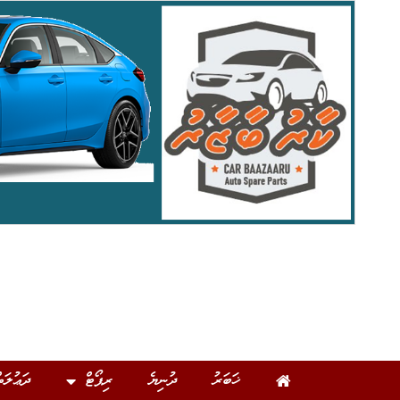
ޚަބަރު
ދުނިޔެ
ރިޕޯޓް
ދަޢުލަތ