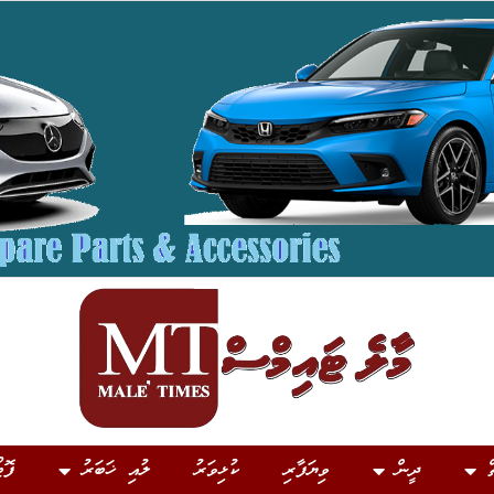
ް
ދީން
ވިޔަފާރި
ކުޅިވަރު
ލުއި ޚަބަރު
ފޮޓ