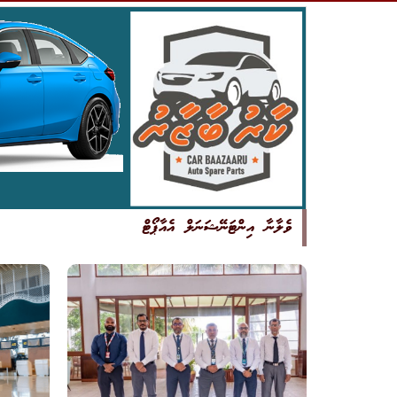
ވެލާނާ އިންޓަނޭޝަނަލް އެއާޕޯޓް