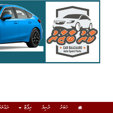
ޚަބަރު
ދުނިޔެ
ރިޕޯޓް
ދަޢުލަތ