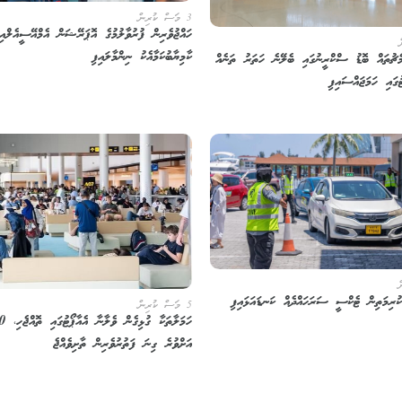
3 މަސް ކުރިން
ހައްޖުވެރިން ފުރުވާލުމުގެ އޮޕަރޭޝަން އެމްއޭސީއެލްއި
ކާމިޔާބުކަމާއެކު ނިންމާލައިފި
ެޗުތައް ބޮޑު ސްކްރީނުގައި ބެލޭނެ ހަތަރު ތަނެއް
ުގައި ހަމަޖައްސައިފި
5 މަސް ކުރިން
ހަމަލާތަކާ 
އަށްވުރެ ގިނަ ފަތުރުވެރިން ތާށިވެއްޖެ