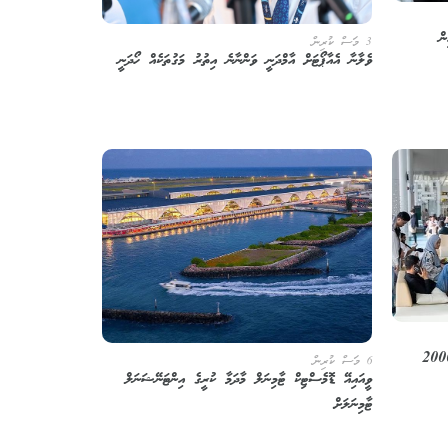
ން
3 މަސް ކުރިން
ވެލާނާ އެއާޕޯޓަށް އާމްދަނީ ވަންނާނެ އިތުރު މަގުތަކެއް ހޯދަނީ
ގުޅިގެން ވެލާނާ އެއާޕޯޓުގައި ތޮއްޖެހި، 2000
6 މަސް ކުރިން
ވީއައިއޭ ޑޮމެސްޓިކް ޓާމިނަލް މާދަމާ ކުރީގެ އިންޓަނޭޝަނަލް
ޓާމިނަލަށް