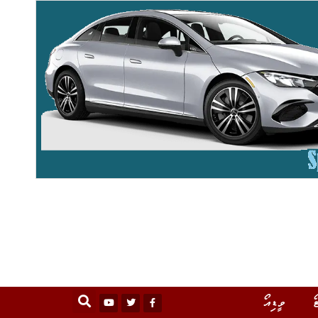
ޯ
ވީޑިއޯ