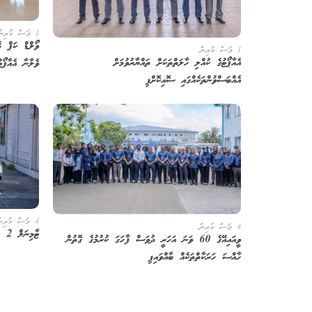
1 މަސް ކުރިން
ވޯލްޑް ކަޕް މ
1 މަސް ކުރިން
އެއާޕޯޓުގެ ކުއްލި ހާލަތްތަކަށް ތައްޔާރުވުމަށް
ވެލާނާ އެއާޕޯޓ
އެއްބަސްވުންތަކެއްގައި ސޮއިކޮށްފި
4 މަސް ކުރިން
4 މަސް ކުރިން
ޓާމިނަލް 2 ކުރިމަތިން ޓެކްސީ ސަރަހައްދެއް ކަނޑައަޅައިފި
ވީއައިއޭގެ 60 ވަނަ އަހަރީ ދުވަސް ފާހަގަ ކުރުމުގެ ގޮތުން
ހާއްސަ ހަރަކާތްތަކެއް ބާއްވައިފި