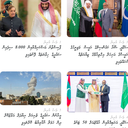
3 މަސް ކުރިން
ޕާކިސްތާނު އަސްކަރިއްޔާއިން 8،000 ސިފައިން
ޢޫދީ ޝޫރާ ކައުންސިލްގެ ރައީސް، މަޖިލީހުގެ
ސައުދީގެ ހިމާޔަތައް ފޮނުވައިފި
އީސްގެ އަރިހަށް އިޙްތިރާމްގެ ޒިޔާރަތެއް
ައްވައިފި
5 މަސް ކުރިން
އީރާނުން ސައުދީގެ ވެރިރަށް ރިޔާދަށް އަމާޒުކޮށް
ސަޢޫދީ އަރަބިއްޔާއިން ރާއްޖެއަށް 50 ޓަނުގެ
ދިން ހަމަލާ ނާކާމިޔާބު ކޮށްލައިފި