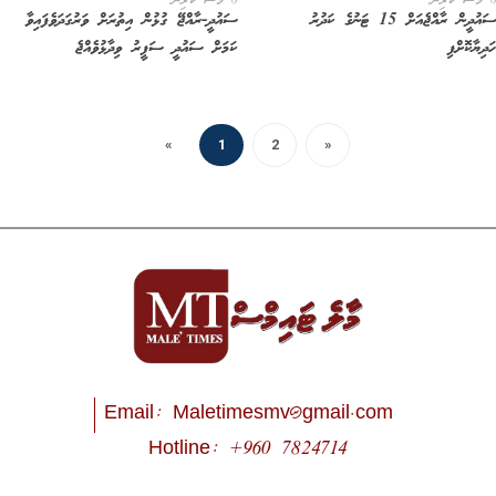
6 މަސް ކުރިން
ސައުދީން ރާއްޖެއަށް 15 ޓަނުގެ ކަދުރު
ސައުދީ-ރާއްޖޭ ގުޅުން އިތުރަށް ވަރުގަދަވެފައިވާ
ިޔާކޮށްފި
ކަމަށް ސައުދީ ސަފީރު ވިދާޅުވެއްޖެ
«
1
2
»
Email:
Maletimesmv@gmail.com
Hotline: +960 7824714