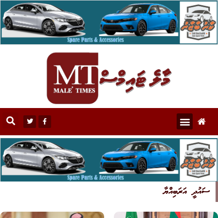
ސައުދީ އަރަބިއްޔާ