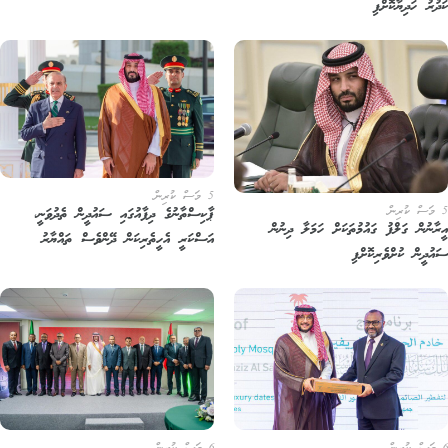
ުރު ހަދިޔާކޮށްފި
5 މަސް ކުރިން
ޕާކިސްތާނުގެ ދިފާއުގައި ސައުދީން ތެދުވަނީ،
ރާނުން ގަލްފު ގައުމުތަކަށް ހަމަލާ ދިނުން
އަސްކަރީ އެހީތެރިކަން ދޭންވެސް ތައްޔާރު
އުދީން ކުށްވެރިކޮށްފި