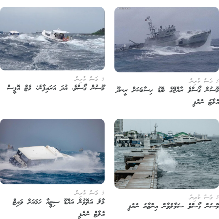
3 މަސް ކުރިން
މޫސުން ގޯސްވެ، އުދަ އަރައިފާނެ: މެޓް އޮފީސް
ސުން ގޯސްވެ ރާއްޖޭގެ ބޮޑު ހިސާބަކަށް ރީނދޫ
ލާޓު ނެރެފި
3 މަސް ކުރިން
މާލެ އަތޮޅުން އައްޑޫ ސިޓީއާ ހަމައަށް ވައިޓް
ސުން ގޯސްވެ ސަމާލުވާން އިންޒާރު ނެރެފި
އެލާޓް ނެރެފި