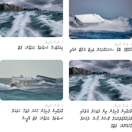
2 މަސް ކުރިން
މިއަދުވެސް ކަނޑުތައް ގަދަވާނެ: މެޓް
އްޖޭގެ ބޮޑު ސަރަހައްދަކަށް ވައިޓް އެލާޓް ނެރެފި
3 މަސް ކުރިން
މާދަމާއިން ފެށިގެން ހުކުރު ދުވަހާ ހަމައަށް
ދަމާއިން ފެށިގެން ތިން ދުވަހަށް އުތުރާއި
ކަނޑުތައް ގަދަވާނެ: މެޓް އޮފީސް
ދުރާއްޖެތެރެއަށް މޫސުން ގޯސް، ދެކުނަށް
ހެއްނޫން: މެޓްމާ