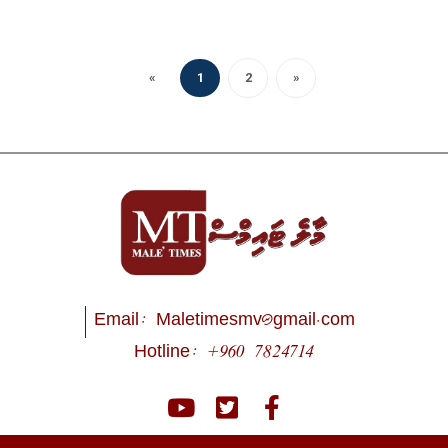
«
1
2
»
Email:
Maletimesmv@gmail.com
Hotline: +960 7824714