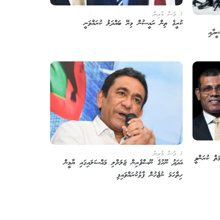
3 މަސް ކުރިން
ކުރީގެ ތިން ރައީސުން މިރޭ ބައްދަލު ކުރައްވަނީ
ީދާއި
3 މަސް ކުރިން
ތް ކުރަންވީ
އަދަދު ނޫހުގެ ނޫސްވެރިން ޖަލަށްލި މައްސަލައިގައި ޔާމީން
ހިތްހަމަ ނުޖެހުން ފާޅުކުރައްވައިފި