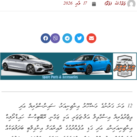
ފަތުހުﷲ (ފަތޯ)
17 މެއި 2026
12 ވަނަ ގަރުނުގެ މަޝްހޫރު އިންޖިނިއަރު، ސައިންސްވެރިޔާ އަދި
އީޖާދުވެރިޔާ އިސްމާޢީލް އަލް-ޖަޒަރީ އަކީ ޒަމާނީ ރޮބޮޓިކްސް، ހައިޑްރޯލިކް
އިންޖިނިއަރިންގ އަދި ގަޑި އުފެއްދުމުގެ ދާއިރާއަށް އިންގިލާބީ ބަދަލުތަކެއް