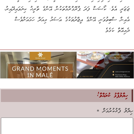
ޖަޒަރީ އެވެ. ކޯސަސް ފަދަ ޕްރޮގްރާމްތަކުން އޭނާގެ ތާރީޚު ކިޔަވައިދޭއިރު،
އެއިން ސާބިތުވަނީ އޭނާގެ އީޖާދުތަކުގެ އަސަރު މިއަދާ ހަމައަށްވެސް
ދެމިއޮތް ކަމެވެ
ހިޔާލުފާޅު ކުރައްވާ!
ިޔާލު ފާޅުކުރުމަށް
*