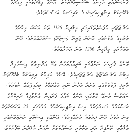
ގެނެސްދެއްވި މުހިންމު ޝަޚްޞިއްޔަތެކެވެ. އޭނާގެ އީޖާދުތަކަކީ މިއަދުގެ
މެކޭނިކަލް އިންޖިނިއަރިންގގެ މައިގަނޑު އަސާސްތަކެވެ.
އަލް-ޖަޒަރީ އުފަންވެވަޑައިގަތީ މީލާދީން 1136 ވަނަ އަހަރު، މިހާރުގެ
ތުރުކީގެ ދެކުނުގައި އޮންނަ ޖަޒީރާ (ސިޒްރޭ) ސަރަހައްދަށެވެ. އޭނާ
އަވަހާރަވީ މީލާދީން 1206 ވަނަ އަހަރުގައެވެ.
އޭނާގެ ފުރިހަމަ ނަންފުޅަކީ ބަދީޢުއްޒަމާން އަބޫ އަލް-ޢިއްޒު އިސްމާޢީލް
އިބްނު އަލް-ރައްޒާޒް އަލް-ޖަޒަރީއެވެ. އޭނާގެ އަމިއްލަ ދިރިއުޅުމާ ބެހޭގޮތުން
ތާރީޚީ ފޮތްތަކުގައި ވަރަށް މަދުން ނޫނީ މަޢުލޫމާތު ލިޔެވިފައެއް ނުވެއެވެ.
ނަމަވެސް އެނގޭ ގޮތުގައި، އޭނާގެ ބައްޕަ ފަދައިން، އާރްތުޤިޑް ދަރިކޮޅުގެ
ރަސްކަމުގެ ގަނޑުވަރުގެ އިސް އިންޖިނިއަރެއްގެ މަޤާމުގައި 25 އަހަރަށްވުރެ
ގިނަ ދުވަހު އޭނާ ޚިދުމަތް ކުރެއްވިއެވެ. އޭނާއަކީ އިސްލާމީ ރަންޒަމާނުގައި
އުޅުއްވި، ތޫނުފިލާ އަދި އަތްތެރި މަސައްކަތަށް ނުހަނު ކުޅަދާނަ ބޭފުޅެކެވެ.