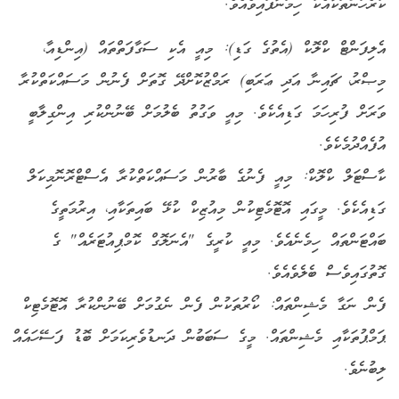
ކުރެހުންތަކާއެކު ހިމަނާފައިވެއެވެ.
އެލިފަންޓް ކްލޮކް (އެތުގެ ގަޑި): މިއީ އެކި ސަގާފަތްތައް (އިންޑިއާ،
މިޞްރު، ޗައިނާ އަދި ޢަރަބި) ރަމްޒުކޮށްދޭ ގޮތަށް ފެނުން މަސައްކަތްކުރާ
ވަރަށް ފުރިހަމަ ގަޑިއެކެވެ. މިއީ ވަގުތު ބެލުމަށް ބޭނުންކުރި އިންގިލާބީ
އުފެއްދުމެކެވެ.
ކާސްޓަލް ކްލޮކް: މިއީ ފެނުގެ ބާރުން މަސައްކަތްކުރާ އެސްޓްރޮނޮމިކަލް
ގަޑިއެކެވެ. މީގައި އޮޓޮމެޓިކުން މިއުޒިކް ކުޅޭ ބައިތަކާއި، އިރުމަތީގެ
ބައްޓަންތައް ހިމެނެއެވެ. މިއީ ކުރީގެ "އެނަލޮގް ކޮމްޕިއުޓަރެއް" ގެ
ގޮތުގައިވެސް ބެލެވެއެވެ.
ފެން ނަގާ މެޝިންތައް: ކޯރުތަކުން ފެން ނެގުމަށް ބޭނުންކުރާ އޮޓޮމެޓިކް
ޕަމްޕުތަކާއި މެޝިންތައް. މީގެ ސަބަބުން ދަނޑުވެރިކަމަށް ބޮޑު ފަސޭހައެއް
ލިބުނެވެ.