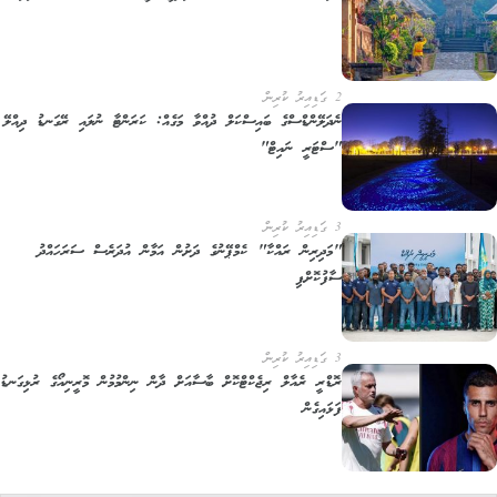
2 ގަޑިއިރު ކުރިން
ނެދަލޭންޑްސްގެ ބައިސްކަލް ދުއްވާ މަގެއް: ކަރަންޓާ ނުލައި ރޭގަނޑު ދިއްލޭ
"ސްޓަރީ ނައިޓް"
3 ގަޑިއިރު ކުރިން
"މަދިރިން ރައްކާ" ކެމްޕޭނުގެ ދަށުން އަމާން އުދަރެސް ސަރަހައްދު
ސާފުކޮށްފި
3 ގަޑިއިރު ކުރިން
ރޮޑްރީ ރެއާލް ރިޖެކްޓްކޮށް ބާސާއަށް ދާން ނިންމުމުން މޮރީނިއޯގެ ރުޅިގަނޑު
ފަޅައިގެން