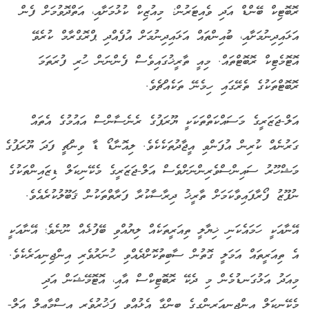
ރޮބޮޓިކް ބޭންޑް އަދި ވެއިޓަރުން: މިއުޒިކް ކުޅުމަށާއި، އަތްދޮވުމަށް ފެން
އަޅައިދިނުމަށާއި، ބުއިންތައް އަޅައިދިނުމަށް އުފެއްދި ޕްރޮގްރާމް ކުރެވޭ
އޮޓޮމެޓިކް ރޮބޮޓްތައް. މިއީ ތާރީޚުގައިވެސް ފެންނަން ހުރި ފުރަތަމަ
ރޮބޮޓްތަކުގެ ތެރޭގައި ހިމެނޭ ތަކެއްޗެވެ.
އަލް-ޖަޒަރީގެ މަސައްކަތްތަކަކީ ޔޫރަޕުގެ ރެނެސާންސް އައުމުގެ އެތައް
ގަރުނެއް ކުރިން އުފަންވި އީޖާދުތަކެކެވެ. ލިއޮނާޑޯ ޑާ ވިންޗީ ފަދަ ޔޫރަޕުގެ
މަޝްހޫރު ސައިންސްވެރިންނަށްވެސް އަލް-ޖަޒަރީގެ މެކޭނިކަލް ޑިޒައިންތަކުގެ
ނުފޫޒު ފޯރާފައިވާކަމަށް ތާރީޚު ދިރާސާކުރާ ފަރާތްތަކުން ޤަބޫލުކުރެއެވެ.
އޭނާއަކީ ހަމައެކަނި ޚިޔާލީ ތިއަރީތަކެއް ލިޔުއްވި ބޭފުޅެއް ނޫނެވެ؛ އޭނާއަކީ
އެ ތިއަރީތައް އަމަލީ ގޮތުން ސާބިތުކޮށްދެއްވި ހުނަރުވެރި އިންޖިނިއަރެކެވެ.
މިއަދު އަޅުގަނޑުމެން މި ދެކޭ ރޮބޮޓިކްސް އާއި، އޮޓޮމޭޝަން އަދި
މެކޭނިކަލް އިންޖިނިއަރިންގގެ ބިންގާ އެޅުއްވީ ފަޚުރުވެރި އިސްމާޢީލް އަލް-