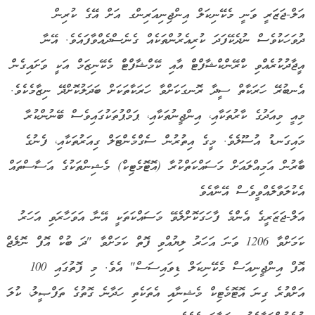
އަލް-ޖަޒަރީ ވަނީ މެކޭނިކަލް އިންޖިނިއަރިންގ އަށް އޭގެ ކުރިން
ދުވަހަކުވެސް ނުދެކޭފަދަ ކުރިއެރުންތަކެއް ގެނެސްދެއްވާފައެވެ. އޭނާ
އީޖާދުކުރެއްވި ކްރޭންކްޝާފްޓް އާއި ކޭމްޝާފްޓް މެކޭނިޒަމް އަކީ ވަށައިގެން
އެނބުރޭ ހަރަކާތް ސީދާ ރޮނގަކަށްވާ ހަރަކާތަކަށް ބަދަލުކޮށްދޭ ނިޒާމެކެވެ.
މިއީ މިއަދުގެ ކާރުތަކާއި، އިންޖީނުތަކާއި، ޕަމްޕުތަކުގައިވެސް ބޭނުންކުރާ
މައިގަނޑު އުސޫލެވެ. މީގެ އިތުރުން ސެގްމެންޓަލް ގިއަރުތަކާއި، ފެނުގެ
ބާރުން އަމިއްލައަށް މަސައްކަތްކުރާ (އޮޓޮމެޓިކް) މެޝިންތަކުގެ އަސާސްތައް
އެކުލަވާލެއްވީވެސް އޭނާއެވެ
އަލް-ޖަޒަރީގެ އެންމެ ފާހަގަކޮށްލެވޭ މަސައްކަތަކީ އޭނާ އަވަހާރަވި އަހަރު
ކަމަށްވާ 1206 ވަނަ އަހަރު ލިޔުއްވި ފޮތް ކަމަށްވާ "ދަ ބުކް އޮފް ނޮލެޖް
އޮފް އިންޖީނިއަސް މެކޭނިކަލް ޑިވައިސަސް" އެވެ. މި ފޮތުގައި 100
އަށްވުރެ ގިނަ އޮޓޮމެޓިކް މެޝިނާއި އެތަކެތި ހަދާނެ ގޮތުގެ ތަފްޞީލު، ކުލަ