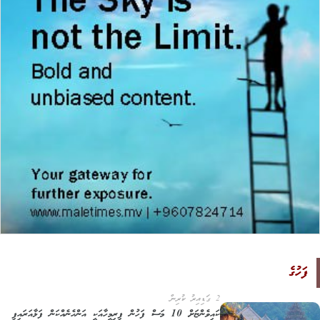
ފަހުގެ
2 ގަޑިއިރު ކުރިން
ކައިވެންޏަށް 10 މަސް ފަހުން ފިރިމީހާއަކީ އަންހެނެއްކަން ފަޅާއަރައިފި