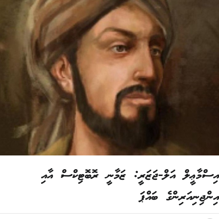
ސްމާޢީލް އަލް-ޖަޒަރީ: ޒަމާނީ ރޮބޮޓިކްސް އާއި
ންޖިނިއަރިންގެ ބައްޕަ