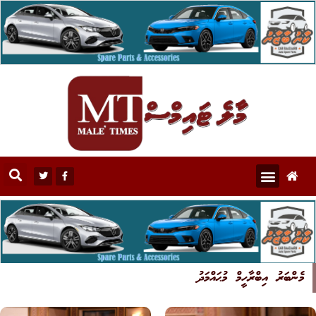
މެންބަރު އިބްރާހީމް މުޙައްމަދު