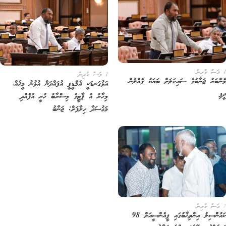
1 މަސް ކުރިން
ންބަރު ޖަނާބުގެ ސައިކަލަށް ބަޔަކު ގެއްލުން
އަޅުގަނޑަކީ އެމްޑީޕީ އުފައްދަން އުޅުނު މީހެއް،
ި
މިހާރު އެ ޕާޓީގެ މިސްރާބު ހުރީ އުފެއްދި
މަގުސަދާ ހިލާފަށް: ޖަނާބު
ކައުންސިލު އިންތިޚާބުގައި ޕީއެންސީއަށް 98