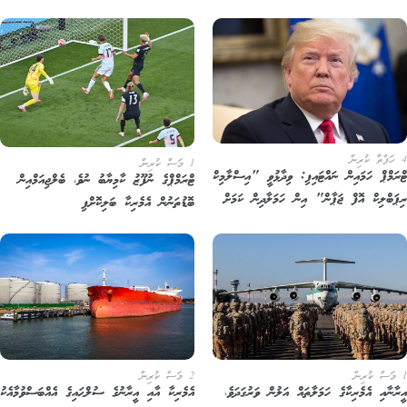
1 މަސް ކުރިން
ރަމްޕް ހަމައިން ނައްޓައިފި: ވިދާޅުވީ "އިސްލާމިކް
ޓްރަމްޕްގެ ނުފޫޒު ކާމިޔާބު ނުވެ، ބެލްޖިއަމްއިން
ޕަބްލިކް އޮފް ޖަޕާން" އިން ހަމަލާދިން ކަމަށް
ބޮޑުތަނުން އެމެރިކާ ބަލިކޮށްފި
2 މަސް ކުރިން
ރާނާއި އެމެރިކާގެ ހަމަލާތައް އަލުން ވަރުގަދަވެ،
އެމެރިކާ އާއި އީރާނުގެ ސުލްޙައިގެ އެއްބަސްވުމާއެކު