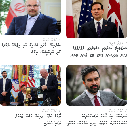
3 ހަފްތާ ކުރިން
ސްޕެއިންގެ މޮޅަކީ އެމެރިކާ އާއި އިޒްރޭލާ ދެކޮޅަށް
ނޑުމަތީގެ ސަލާމަތީ ކަންކަމުގައި ރާއްޖެއާއެކު
ހޯދި ކާމިޔާބީއެއް: އިރާން
ޅުން ބަދަހިކުރަން އެންމެ ބޮޑު ބާރުން ބޭނުން
3 ހަފްތާ ކުރިން
ތަންޔާހޫ ނިއު ޔޯކަށް ވަޑައިގެންފިނަމަ
ވޯލްޑް ކަޕްގެ ފައިނަލް މެޗަށް ޓްރަމްޕް
އްޔަރުުކުުރެވޭނެ ގޮތްތައް މިދަނީ ބަލަމުން: މަމްދާނީ
ވަޑައިގަންނަވަނީ