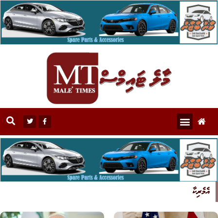
އެމެރިކާ