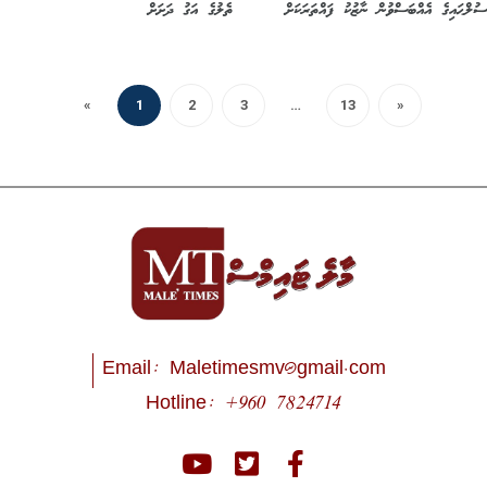
ލްޙައިގެ އެއްބަސްވުން ނާޒުކު ފައްތަރަކަށް
ތެލުގެ އަގު ދަށަށް
«
1
2
3
…
13
»
Email:
Maletimesmv@gmail.com
Hotline: +960 7824714