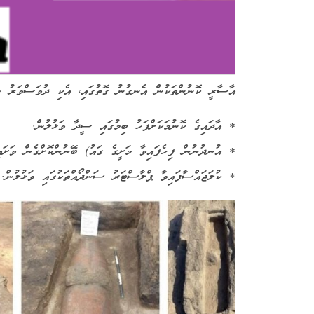
އާސާރީ ކޮނުންތަކުން އެނގުނު ގޮތުގައި، އެކި ދުވަސްވަރު މީހ
* އާދައިގެ ކޮނުމަކަށްފަހު ބިމުގައި ސީދާ ވަޅުލުން.
* އުނދުނުން ފިހެފައިވާ މަށީގެ ގައު) ބޭނުންކޮށްގެން ވަށައިގ
* ކުލަޖައްސާފައިވާ ޕްލާސްޓަރު ސަންދޯއްތަކުގައި ވަޅުލުން.