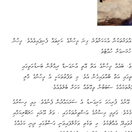
އްވަޅުތަކުން އެކަކަށްވުރެ ގިނަ މީހުންގެ ކަށިތައް ފެނިފައިވެއެވެ. މީހުން
ުޅަނގަށް ހުއްޓެވެ.
ެވެ. ބައެއް މީހުންގެ އަތް އޮތީ އުނަގަނޑާ ދިމާލުން ބަނޑުމަތީގައި
ތީގައި އަތް ބާއްވައިގެން އެވެ. މި ތަފާތުތަކަކީ އެ މީހުންގެ މާލީ
ލުތަކެއްގެ ސަބަބުން ވީގޮތެއް ކަމަށް ބެލެވެއެވެ.
 އޫރުގެ ފުރިހަމަ ކަށިގަނޑު އެ ސަރަޙައްދުން ފެނުމެވެ. މިއީ މިޞްރުގެ
ކެވެ. ގަދީމީ މިޞްރުގެ އަސާޠީރުތަކުގައި ، ވަލު އޫރަކީ ހަލަބޮލިކަމާއި
ވައިދޭ އެއްޗެކެވެ. މި ތަކެތި ވަޅުލާފައިވަނީ ގަސްތުގައި ދީނީ ކަމެއްގެ