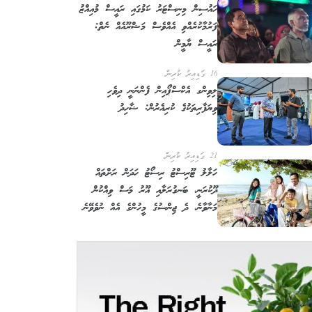
ހައުސިން މިނިސްޓަރު ކަމުގައި ރައީސް މުއިއްޒު
ފަރުމާކުރެއްވި އެއްވެސް މަޝްރޫއެއް ނެތް:
ރައީސް ޔާމީން
16 ގަޑިއިރު ކުރިން
ލިވިންގ އެކްސްޕޯއިން ފެންނަނީ ދިވެހި
ވިޔަފާރިތަކުގެ ކުރިއެރުން: ޝާހިދު
21 ގަޑިއިރު ކުރިން
ހަލާލު ޓޫރިސްޓު ރިސޯޓު ހަދަން ރަށްތައް
ދޫކުރަނީ، ބަނގުރަލާއި އޫރު މަސް ވިއްކުން
މަނާވާނެ، ދެ ޖިންސުގެ މީހުންގެ އެއް ނުވެވޭނެ