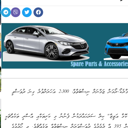
މިޞްރުގެ ނީލަ ކަނޑުއޮޅި (ނައިލް ޑެލްޓާ) ސަރަޙައްދުން، ގްރެކޯ-ރޯމަން ޒަމާނަށް ނިސްބަތްވާ، 2،300 އަހަރަށްވުރެ ގިނަ ދުވަސްވީ
ޮމް އަޒީޒާ" ކިޔާ ސަރަޙައްދަކުން ފެނުނު މި ކަށިތަކާއި އާސާރީ ތަކެއްޗަކީ
ޢީސާގެފާނުގެ މީލާދުގެ 332 އަހަރު ކުރިން ފެށިގެން މީލާދީން 395 އާ ދެމެދުގެ ދުވަސްވަރަށް ނިސްބަތްވާ ތަކެއްޗެވެ. މި ހޯދުމުގެ