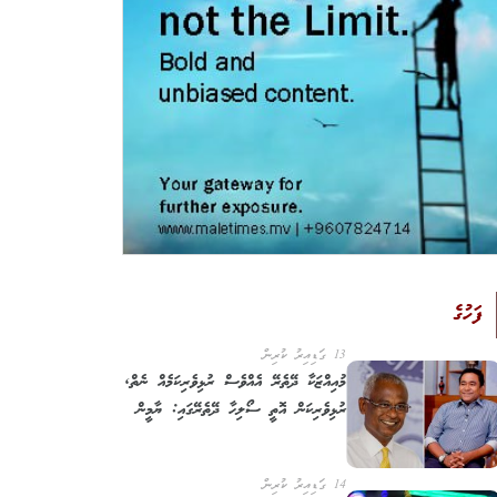
ފަހުގެ
13 ގަޑިއިރު ކުރިން
މުއިއްޒަކާ ދޭތެރޭ އެއްވެސް ރުޅިވެރިކަމެއް ނެތް,
ރުޅިވެރިކަން އޮތީ ސޯލިހާ ދޭތެރޭގައި: ޔާމީން
14 ގަޑިއިރު ކުރިން