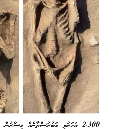
2،300 އަހަރުވީ ގަބުރުސްތާނެއް މިސްރުން ފެނިއްޖެ