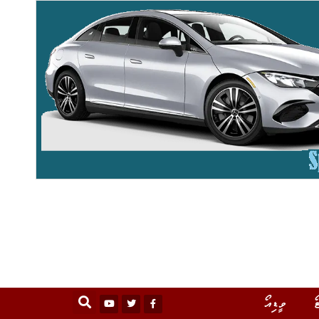
ޯ
ވީޑިއޯ