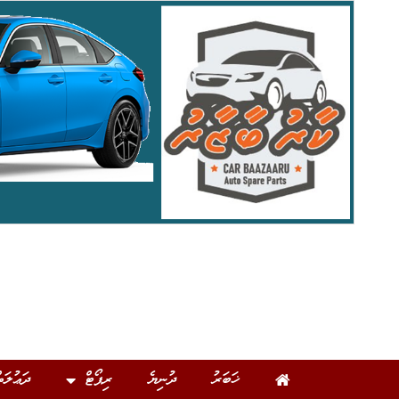
ޚަބަރު
ދުނިޔެ
ރިޕޯޓް
ދަޢުލަތ