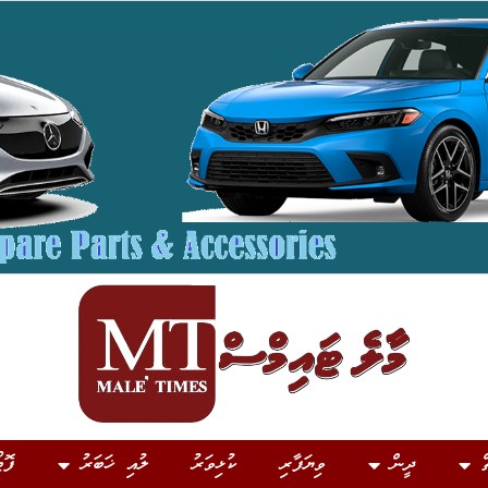
ް
ދީން
ވިޔަފާރި
ކުޅިވަރު
ލުއި ޚަބަރު
ފޮޓ