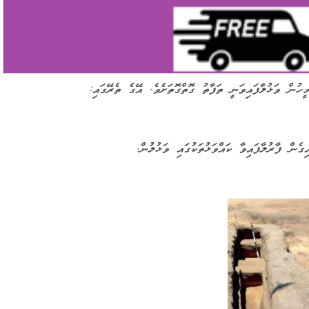
ުން ވަޅުލާފައިވަނީ ތަފާތު ގޮތްގޮތަށެވެ. އޭގެ ތެރޭގައި:
ެން ފާރުލާފައިވާ ކައްވަޅުތަކުގައި ވަޅުލުން.