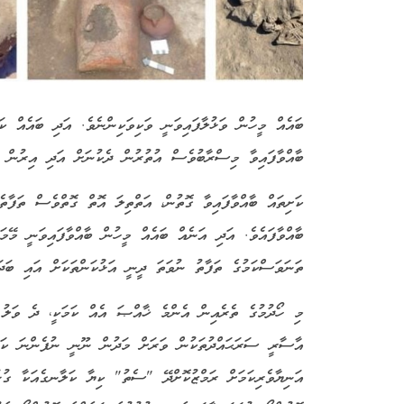
ބައެއް މީހުން ވަޅުލާފައިވަނީ ވަކިވަކިންނެވެ. އަދި ބައެއް ކަ
ބާއްވާފައިވާ މިސްރާބުވެސް އުތުރުން ދެކުނަށް އަދި އިރުން ހ
ކަށިތައް ބާއްވާފައިވާ ގޮތުން، އަތްތިލަ އޮތް ގޮތްވެސް ތަފާތ
ބާއްވާފައެވެ. އަދި އަނެއް ބައެއް މީހުން ބާއްވާފައިވަނީ މޭމަ
ތަނަވަސްކަމުގެ ތަފާތު ނުވަތަ ދީނީ އަޅުކަންތަކަށް އައި ބަދަ
މި ހޯދުމުގެ ތެރެއިން އެންމެ ޚާއްޞަ އެއް ކަމަކީ، ދެ ވަލު
އާސާރީ ސަރަޙައްދުތަކުން ވަރަށް މަދުން ނޫނީ ނުފެންނަ ކަމެ
އަނިޔާވެރިކަމަށް ރަމްޒުކޮށްދޭ "ސެތު" ކިޔާ ކަލާނގެއަކާ ގުޅު