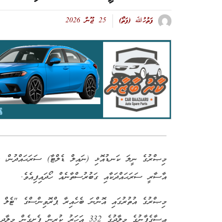
ފަތުހުﷲ (ފަތޯ)
25 ޖޫން 2026
އާސާރީ ސަރަޙައްދަކާއި ގަބުރުސްތާނެއް ހޯދައިފިއެވެ.
މިޞްރުގެ އުތުރުގައި އޮންނަ ބެހެއިރާ ޕްރޮވިންސްގެ "ޓެލް ކ