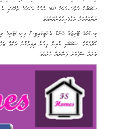
ސަބަބުން ގާތްގަނޑަކަށް 600 އެއްހާ އަހ
ދެނެގަތުމަށް މަގުފަހިވެގެންދާނެއެވެ.
މިޞްރުގެ ޓޫރިޒަމް އެންޑް އެންޓިކުއިޓީސް މިނިސްޓްރީގެ މީޑިއ
ހޯދުމެކެވެ. ސަބަބަކީ ކުރިން މީހުން ދިރިއުޅުނު ރަށެއް ޒަމާނ
ވަރަށް ސާފުކޮށް ފެންނަން ހުރުމެވެ.