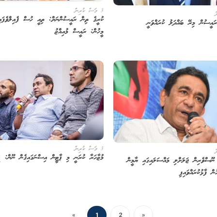
3 މަސް ކުރިން
ކުރީގެ ތިން ރައީސުންނަށް: ތިއީ ހުސް ފެއިލްވެފައ
ައީސުން މިރޭ ބައްދަލު ކުރައްވަނީ
މީހުން: ރައީސް މުއިއްޒު
3 މަސް ކުރިން
މުޒާހަރާ ކުރަނީ މި ޕާޓީން އިސްނަގައިގެން ނޫން: ޕީ
 ނޫސްވެރިން ޖަލަށްލި މައްސަލައިގައި ޔާމީން
ން ފާޅުކުރައްވައިފި
«
1
2
»