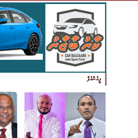
ޕީއެންއެފް