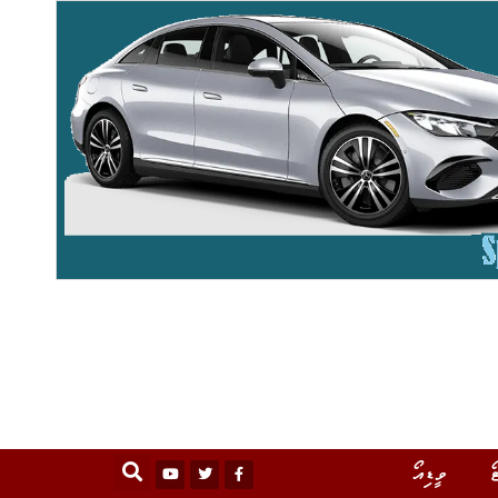
ޯ
ވީޑިއޯ