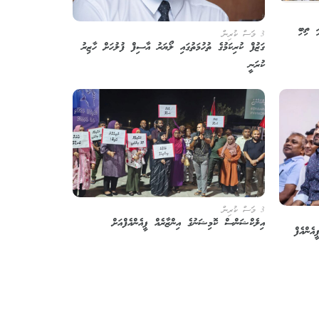
ި ތިބި
3 މަސް ކުރިން
ގަޒުފް ކުރިކަމުގެ ތުހުމަތުގައި ލޯޔަރު އާސިފް ފުލުހަށް ހާޒިރު
ކުރަނީ
3 މަސް ކުރިން
އިލެކްޝަންސް ކޮމިޝަނުގެ އިންޒާރެއް ޕީއެންއެފްއަށް
އެންއެފް