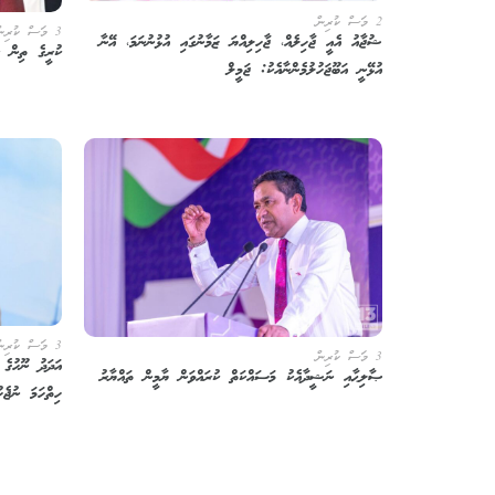
2 މަސް ކުރިން
3 މަސް ކުރިން
ޝުޖާއު އެއީ ޖާހިލެއް، ޖާހިލިއްޔަ ޒަމާނުގައި އުޅުނުނަމަ، އޭނާ
ކުރީގެ ތިން ރ
އުޅޭނީ އަބޫޖަހުލުމެންނާއެކު: ޖަމީލް
3 މަސް ކުރިން
3 މަސް ކުރިން
އަދަދު ނޫހުގެ
ޞާލިޙާއި ނަޝީދާއެކު މަސައްކަތް ކުރައްވަން ޔާމީން ތައްޔާރު
ހިތްހަމަ ނުޖެހު