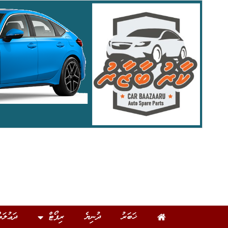
ޚަބަރު
ދުނިޔެ
ރިޕޯޓް
ދަޢުލަތ