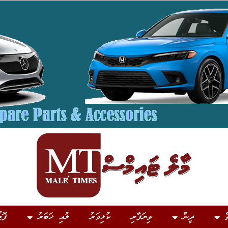
ް
ދީން
ވިޔަފާރި
ކުޅިވަރު
ލުއި ޚަބަރު
ފޮޓ