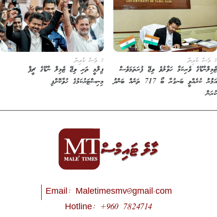
3 މަސް ކުރިން
ފިލްމީ ތަރި ވިޖޭ ޓެމިލް ނާޑޫގެ ޗީފް
މިލްނާޑޫގެ ވެރިކަމާ ހަވާލުވެ ވިޖޭ ފުރަތަމަވެސް
މިނިސްޓަރުކަމުގެ ހުވާކޮށްފި
އަމުުރުު ކުރެއްވީ ބަނގުރާ ބޯ 717 ތަނެއް ބަންދުު
ަން
Email:
Maletimesmv@gmail.com
Hotline: +960 7824714