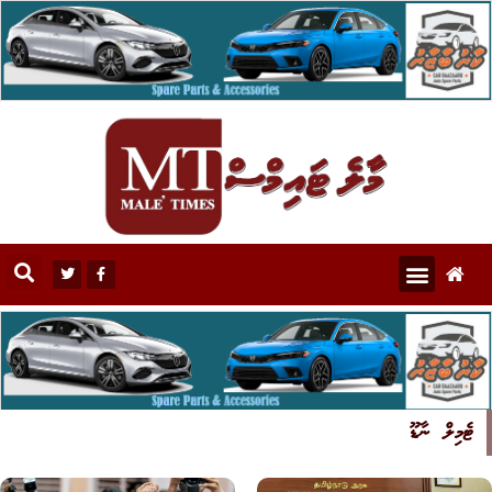
ޓެމިލް ނާޑޫ