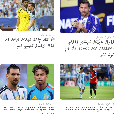
2 ހަފްތާ ކުރިން
ކާބޯ ވާޑޭގެ ކީޕަރުގެ އާއިލާއަށް ފައިނަލް މެޗު
ޑްރިޑުގެ އަލިފާނުގެ ހާދިސާގައި ގެއްލުންވި
ބެލުމުގެ ފުރުސަތު ހޯދައިދިނީ މެސީ
ސަރަހައްދުތައް ހަދަން 80،000 ޔޫރޯ މެސީ
ދިޔާ ކޮށްފި
3 ހަފްތާ ކުރިން
ޕެއިން ކުޅުނީ އަހަރެމެންނަށް ވުރެ މާމޮޅަށް:
ޔަމާލް ހުއްޓުވަން ކުރަންޖެހޭ ހުރިހާ ކަމެއް މިރޭ