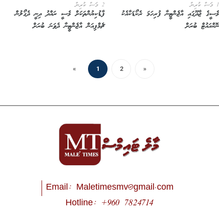
2 މަސް ކުރިން
ސީގެ ޖާދޫގައި އާޖެންޓީނާ ފުރިހަމަ ރެކޯޑަކާއެކު
ފާޑުކިޔުންތަކަށް މެސީ ރައްދު ދިނީ ދެގޯލުން،
ކްއައުޓް ބުރަށް
ޗެމްޕިއަން އާޖެންޓީނާ ދެވަނަ ބުރަށް
«
1
2
»
Email:
Maletimesmv@gmail.com
Hotline: +960 7824714