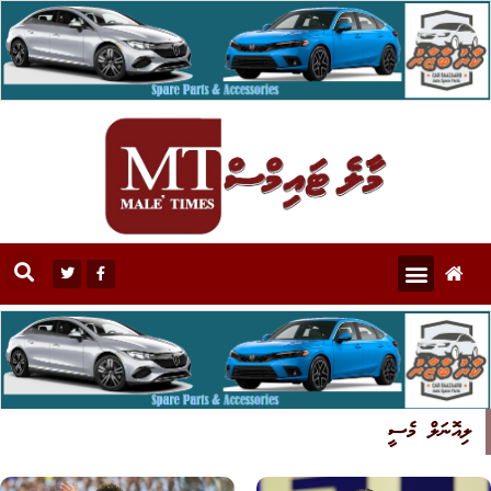
ލިއޮނަލް މެސީ