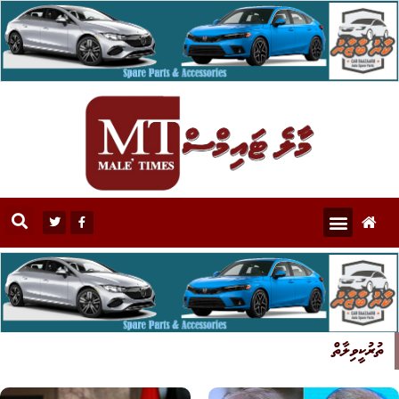
ތުރުކީވިލާތް