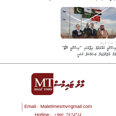
ސްލާމީ އުއްމަތުގެ ދިފާއުގައި "އިސްލާމީ ނޭޓޯ"
އް އުފެއްދުމަށް މަސައްކަތް ކުރަނީ
Email:
Maletimesmv@gmail.com
Hotline: +960 7824714