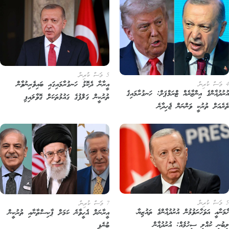
5 މަސް ކުރިން
އީރާނާ ދެކޮޅު ހަނގުރާމައިގައި ބައިވެރިނުވާން
ރުދުޣާންގެ އިންޒާރެއް ޓްރަމްޕަށް: ހަނގުރާމައިގެ
ތުރުކީން ގަލްފުގެ ގައުމުތަކަށް ގޮވާލައިފި
ރެއަށް ތުރުކީ ވަންނަން ޖެހިދާނެ
7 މަސް ކުރިން
ަނާއީ އަވަހާރަވުމުން އުރުދުޣާންގެ ތައުޒިޔާ،
އީރާނަށް އެހީވާނެ ކަމަށް ޕާކިސްތާނާއި ތުރުކީން
ބުނީ ކުއްލި ސިހުމެއް: އުރުދުޣާން
ބުނެފި