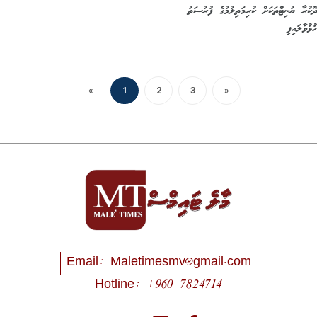
ކުރާ ޔުނިޓްތަކަށް ކުރިމަތިލުމުގެ ފުރުސަތު
ުވާލައިފި
«
1
2
3
»
Email:
Maletimesmv@gmail.com
Hotline: +960 7824714