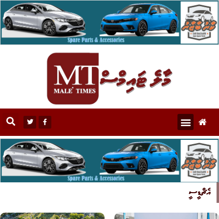
އެޗްޑީސީ