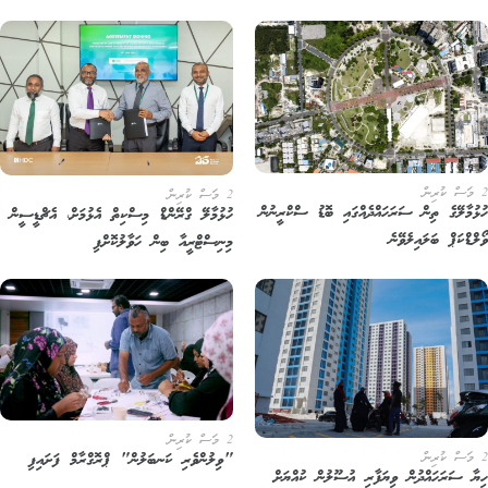
2 މަސް ކުރިން
ޅުމާލޭގެ ތިން ސަރަހައްދެއްގައި ބޮޑު ސްކްރީނުން
ހުޅުމާލޭ ގްރޭންޑް މިސްކިތް އެޅުމަށް، އެޗްޑީސީން
ްޑްކަޕް ބަލައިލެވޭނެ
މިނިސްޓްރީއާ ބިން ހަވާލުކޮށްފި
2 މަސް ކުރިން
"ވިލުންވެރި ކަނބަލުން" ޕްރޮގްރާމް ފަށައިފި
ޔާ ސަރަހައްދުން ވިޔަފާރި އުސޫލުން ކުއްޔަށް