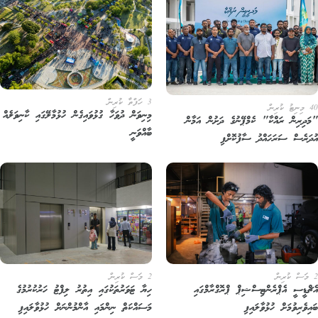
3 ހަފްތާ ކުރިން
ުރިން
މިނިވަން ދުވަހާ ގުޅުވައިގެން ހުޅުމާލޭގައި ކާނިވަލެއް
ަދިރިން ރައްކާ" ކެމްޕޭނުގެ ދަށުން އަމާން
ބާއްވަނީ
ދަރެސް ސަރަހައްދު ސާފުކޮށްފި
2 މަސް ކުރިން
ޗްޑީސީ އެޕްރެންޓިސްޝިޕް ޕްރޮގްރާމްގައި
ހިޔާ ޓަވަރުތަކުގައި އިތުރު ލިފްޓު ހަރުކުރުމުގެ
ިވެރިވުމަށް ހުޅުވާލައިފި
މަސައްކަތް ނިންމައި އާންމުންނަށް ހުޅުވާލައިފި