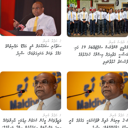
2 ހަފްތާ ކުރިން
ސަވާހެލި ސަރުކާރަށް ނެގީ އައްޑޫ ރައްޔިތުންގެ
އެމްޑީޕީ ކޮންގްރެސް ސެޕްޓެމްބަރު 19 ގައި،
ހައްގު ތަކަށް އަރައިގަތުމަށް: ޝާހިދު
ސާސީ ޤަވާއިދަށް އިސްލާހު ހުށަހެޅުމުގެ
ރުޞަތު ހުޅުވާލައިފި
3 ހަފްތާ ކުރިން
2.4 ބިލިއަން ރުފިޔާ ޗާޕުކުރުމަކީ ގައުމުގެ މާލީ
ވަޒީފާތަކުން މީހުން ކުރަމުން ދިއުމަކީ އާއިލާތަކެއް