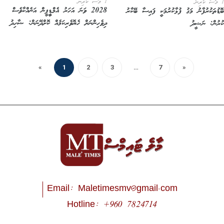
1 މަސް ކުރިން
2028 ވަނަ އަހަރު އެމްޑީީޕީން އަނެއްކާވެސް
ޑުތަކުރުފާނު މަގު ފުޅާކުރުމަކީ ފައިސާ ބޭކާރު
ދިވެހިންނަށް ހެޔޮވެރިކަމެއް ކޮށްދޭނަން: ޝާހިދު
ރުން: ނަޝީދު
«
1
2
3
…
7
»
Email:
Maletimesmv@gmail.com
Hotline: +960 7824714