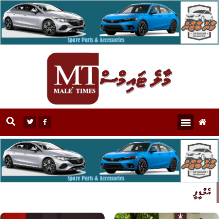
އެމްޑީޕީ