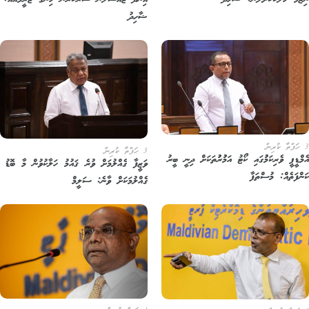
ޒާމު ހަލާކުކޮށްލުން: ޝާހިދު
އިނދަ ޖައްސާލަން ސަރުކާރުން ހިންގާ ޖަރީމާއެއް:
ޝާހިދު
3 ހަފްތާ ކުރިން
ްޑީޕީ ވެރިކަމުުގައި ކޯޓު އަމުުރުުތަކަށް ދިނީ ބީރު
ވަޒީފާ ގެއްލުމަށް ވުރެ ޤައުމު ހަލާކުވުން މާ ބޮޑު
ންފަތެއް: މުސްތަފާ
ގެއްލުމަކަށް ވާނެ: ސަލީމް