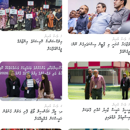
3 މަސް ކުރިން
އިލެކްޝަންސް ކޮމިޝަނުގެ އިންޒާރެއް
ޒާހަރާ ކުރަނީ މި ޕާޓީން އިސްނަގައިގެން ނޫން:
ޕީއެންއެފްއަށް
ެންއެފް
4 މަސް ކުރިން
ސީގެ ރައީސް ޒާހިދު ކުއްލި ގޮތަކަށް
ދ. މީދޫ ކައުންސިލް ވޯޓު ފޮށި އަލުން ގުނުމުން
ސްތިއުފާ ދެއްވައިފި
ރައީސްކަން އެމްޑީއޭއަށް