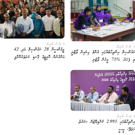
6 މަސް ކުރިން
ޕީއެންސީން 28 ކައުންސިލް އަދި 42
އުންސިލް އިންތިހާބެއްގައި އެންމެ ގިނައިން ވޯޓްލީ
އަންހެނުން ކޮމިޓީގެ ގޮނޑި ކަށަވަރުކޮށްފި
ަހަރު، %73 މީހުން ވޯޓުލި
އިންތިޚާބުގައި 2،993 ކެންޑިޑޭޓުން ޝަރުތު
މަވޭ: އީސީ