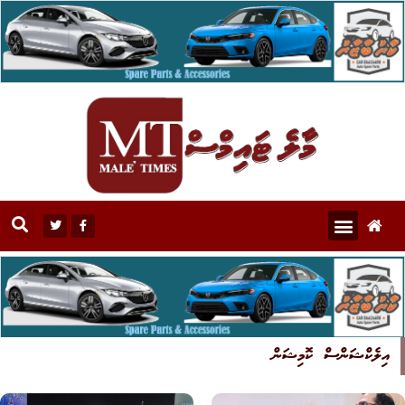
އިލެކްޝަންސް ކޮމިޝަން