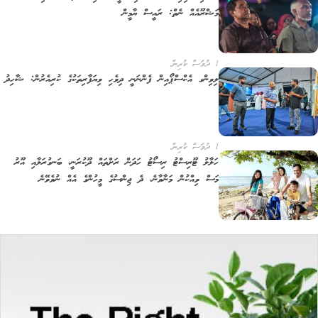
މަޝްރޫއެއް ނެތް: ރައީސް ޔާމީން
1 ދުވަސް ކުރިން
ލިވިންގ އެކްސްޕޯއިން ފެންނަނީ ދިވެހި ވިޔަފާރިތަކުގެ ކުރިއެރުން: ޝާހިދު
1 ދުވަސް ކުރިން
ހަލާލު ޓޫރިސްޓު ރިސޯޓު ހަދަން ރަށްތައް ދޫކުރަނީ، ބަނގުރަލާއި އޫރު
މަސް ވިއްކުން މަނާވާނެ، ދެ ޖިންސުގެ މީހުންގެ އެއް ނުވެވޭނެ