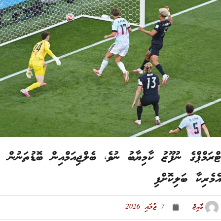
ރަމްޕްގެ ނުފޫޒު ކާމިޔާބު ނުވެ، ބެލްޖިއަމްއިން ބޮޑުތަނުން
މެރިކާ ބަލިކޮށްފި
މާއިޒް
7 ޖުލައި 2026