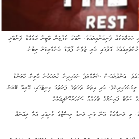
 ހަމަލާތަކެއް ފެނިގެންދިޔައެވެ. ނޯވޭގެ ކެޕްޓަން މާޓިން އޮޑެގާޑް ފޮނުވާލި
ުންތެރިއެއްގެ ގޮތުގައި އެރި ޒުވާން ފޯވާޑް އެންޑްރިކަށް ލިބުނު
ް ބަދަލުވެގެންދިޔައީ 80 ވަނަ މިނިޓްގައެވެ. އަންދްރެއަސް ޝެލްޑްރަޕް ނަގައިދިން ހުރަހަކުން އާލިން ހާލަންޑް
ލީޑުނަގައިދިނެވެ. އަދި އިތުރު ވަގުތުގެ ފުރަތަމަ މިނިޓްގައި، އޭރިއާ ބޭރުން
 ކުއާޓާ ފައިނަލުގެ ޖާގައެއް ކަށަވަރުކޮށްދީފައެވެ.
 ހާލަންޑް ކާމިޔާބުކުރި 7 ވަނަ ލަނޑެވެ. މި ލަނޑާއެކު އޭނާ ވަނީ ލަނޑު ލިސްޓުގެ ކުރީގައި އޮތް ލިއޮނަލް