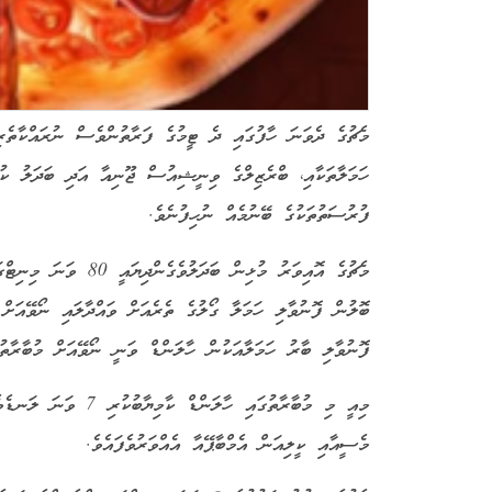
މެޗުގެ ދެވަނަ ހާފުގައި ދެ ޓީމުގެ ފަރާތުންވެސް ނުރައްކާތެރި
ހަމަލާތަކާއި، ބްރެޒިލްގެ ވިނީޝިއުސް ޖޫނިއާ އަދި ބަދަލު ކުޅ
ފުރުސަތުތަކުގެ ބޭނުމެއް ނުހިފުނެވެ.
މެޗުގެ އޮއިވަރު މުޅިނ
ބޮލުން ފޮނުވާލި ހަމަލާ ގޯލުގެ ތެރެއަށް ވައްދާލައި ނޯވޭއަށް 
ފޮނުވާލި ބާރު ހަމަލާއަކުން ހާލަންޑް ވަނީ ނޯވޭއަށް މުބާރާތުގެ
މިއީ މި މުބާރާތުގައި
މެސީއާއި ކީލިއަން އެމްބާޕޭއާ އެއްވަރުވެފައެވެ.