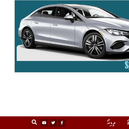
ޯ
ވީޑިއޯ