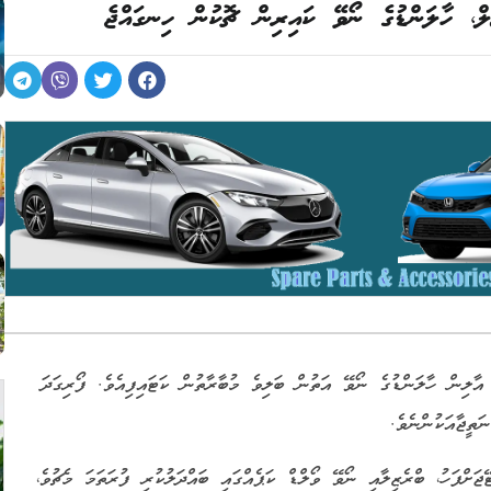
ިލް، ހާލަންޑުގެ ނޯވޭ ކައިރިން ޗޮކުން ހިނގައްޖެ
، އާލިން ހާލަންޑުގެ ނޯވޭ އަތުން ބަލިވެ މުބާރާތުން ކަޓައިފިއެވެ. ފޯރިގަދަ
ްޓޭޖަށްފަހު، ބްރެޒިލާއި ނޯވޭ ވޯލްޑް ކަޕެއްގައި ބައްދަލުކުރި ފުރަތަމަ މެޗުވެ،