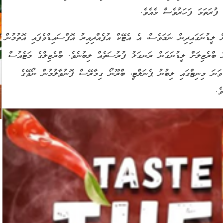
ފުރަތަމަ ފަހަރުވެސް މެއެވެ.
ް ލީޑުނަގައިދިން ނަމަވެސް، އެ އެޓޭކް އުފެއްދިއިރު އޮފްސައިޑްވެފައި އޮތުމުން
ން ބްރެޒިލަށް ލީޑުނަގަން ރަނގަޅު ފުރުސަތެއް ލިބުނެވެ. ބްރެޒިލްގެ މަޓެއުސް
ްޏާ އަށް ނޯވޭގެ ކްރިސްޓޮފާ އާޔާ ކުރި ފައުލަކަށް 14 ވަނަ މިނިޓްގައި ލިބުނު ޕެނަލްޓީ، ބްރޫނޯ ގިމާރޭސް ފޮނުވާލުމުން ނޯވޭގެ
ެ.