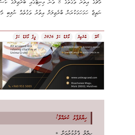
މެޗުގެ އިތުރު ވަގުތުގެ 8 ވަނަ މިނިޓްގައި 
ނަތީޖާ ހަމަހަމަކުރަން ބްރެޒިލަށް އިތުރު ވަގުތެއް ނުލިބި މެޗ
ނޯވޭ
ބްރެޒިލް
ވޯލްޑް ކަޕް 2026
ފީފާ ވޯލްޑް ކަޕް
ހިޔާލުފާޅު ކުރައްވާ!
ހިޔާލު ފާޅުކުރުމަށް
*