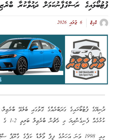
ފުޓުބޯޅައިގެ ރަސްގެފާނުކަމަށް ދައުވާކުރާ ބްރެޒ
މާއިޒް
6 ޖުލައި 2026
ދުނިޔޭގެ ފުޓުބޯޅައިގެ ގަދަބާރެއްގެ ގޮތުގައި ބެލެވޭ ބްރެޒިލް
ކުޅުމެއް ފެނިގެންދިޔަ މި މެޗުން ބްރެޒިލް ބަލިވީ 2-1 ގެ ނަތީޖާއަކުންނެވެ.
މިއީ 1998 ވަނަ އަހަރުގެ ފީފާ ވޯލްޑް ކަޕްގެ ގްރޫޕް ސ