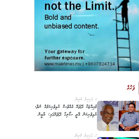
ފަހުގެ
1 ގަޑިއިރު ކުރިން
މުއިއްޒަކާ ދޭތެރޭ އެއްވެސް ރުޅިވެރިކަމެއް ނެތް,
ރުޅިވެރިކަން އޮތީ ސޯލިހާ ދޭތެރޭގައި: ޔާމީން
2 ގަޑިއިރު ކުރިން