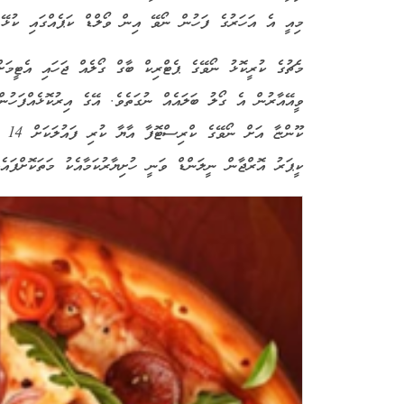
މިއީ އެ އަހަރުގެ ފަހުން ނޯވޭ އިން ވޯލްޑް ކަޕެއްގައި ކުޅޭ 
މެޗުގެ ކުރީކޮޅު ނޯވޭގެ ޕެޓްރިކް ބާގް ގޯލެއް ޖަހައި އެޓީމަށ
ވީއޭއާރުން އެ ގޯލު ބަލައެއް ނުގަތެވެ. އޭގެ އިރުކޮޅެއްފަހު
ކޫނ
ކީޕަރު އޮރްޖާން ނީލަންޑް ވަނީ ހުށިޔާރުކަމާއެކު މަތަކޮށްފައެވ