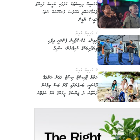
ހައުސިން މިނިސްޓަރު ކަމުގައި ރައީސް މުއިއްޒު
ފަރުމާކުރެއްވި އެއްވެސް މަޝްރޫއެއް ނެތް:
ރައީސް ޔާމީން
4 ގަޑިއިރު ކުރިން
ލިވިންގ އެކްސްޕޯއިން ފެންނަނީ ދިވެހި
ވިޔަފާރިތަކުގެ ކުރިއެރުން: ޝާހިދު
9 ގަޑިއިރު ކުރިން
ހަލާލު ޓޫރިސްޓު ރިސޯޓު ހަދަން ރަށްތައް
ދޫކުރަނީ، ބަނގުރަލާއި އޫރު މަސް ވިއްކުން
މަނާވާނެ، ދެ ޖިންސުގެ މީހުންގެ އެއް ނުވެވޭނެ