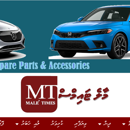
ް
ދީން
ވިޔަފާރި
ކުޅިވަރު
ލުއި ޚަބަރު
ފޮޓ