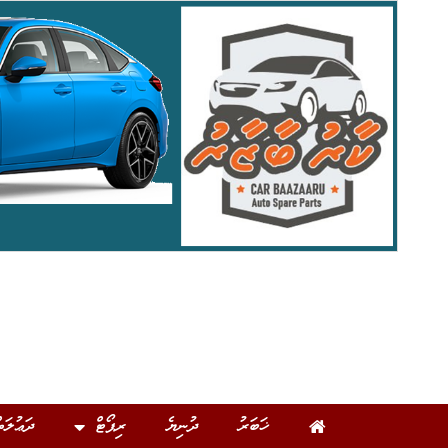
ޚަބަރު
ދުނިޔެ
ރިޕޯޓް
ދަޢުލަތ