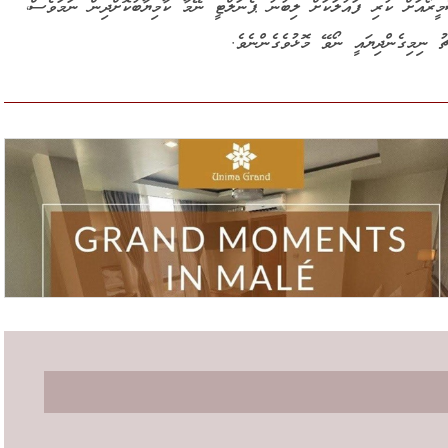
ބްރެޒިލްގެ ކަސެމީރޯއަށް ކުރި ފައުލަކަށް ލިބުނު ޕެނަލްޓީ ނޭމާ ކާމިޔާބުކޮށްދިން ނަމަވެސް،
ު ނިމިގެންދިޔައީ ނޯވޭ މޮޅުވެގެންނެވެ.