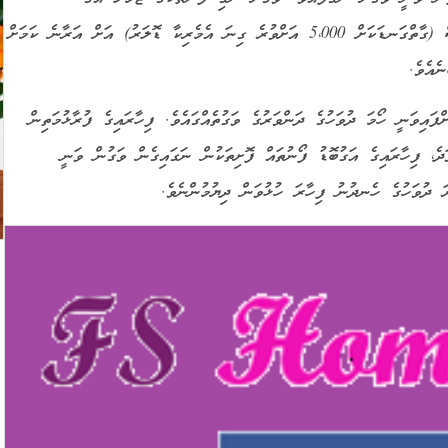
ގާތްގަނޑަކަށް 4 ލައްކަ އާއި 5 ލައްކަ އިންޑިއަން ރޫޕީސް (ގާތްގަނޑަކަށް 5،000 އަށްވުރެ ގިނަ އެމެރިކާ ޑޮލަރު) އަށް އަރާނެ ކަމަށް
ެއެވެ.
ފައިވަނީ ހޯމަ ދުވަހުގެ ދަންވަރުގެ ވަގުތެއްގައެވެ. ފިހާރައިގެ ފުރާޅުމަތިން
ދެ، ފިހާރައިގެ އަގުބޮޑު ފޯނުތައް ފޮށިތަކުން ނަގައިގެން ވަގުން ވަނީ
ަ ދުވަހުގެ ހެނދުނު ފިހާރަ ހުޅުވަން ދިޔުމުންނެވެ.