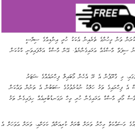
ކުރަން ވަން މީހުންގެ ތެރެއިން އެކަކު ހުރީ އިންޑިއާގެ ސިޔާސީ
މޫނު ސިފަވާ މާސްކެއް އަޅައިގެންނެވެ. އޭނާ މާސްކް އަޅާފައިވަނީ ކާކުކަން
ައި، މި ގްރޫޕުން އެ ރޭ އެހެން މޯބައިލް ފިހާރައެއްގެ ޝަޓަރު
ސް އެ ފިހާރައިގެ ތަޅު ހަލާކު ނުކުރެވުމުގެ ސަބަބުން އެ ތަނުން ވައްކަން
ެސް މޯދީ މާސްކް އަޅައިގެން ހުރި މީހާ ދަގަނޑުބުރިއެއް ހިފައިގެން ތަޅު
ުގެ މަސައްކަތް މިހާރު ވަރަށް ބާރަށް ކުރިއަށްދާ ކަމަށާއި، ވަރަށް އަވަހަށް އެ