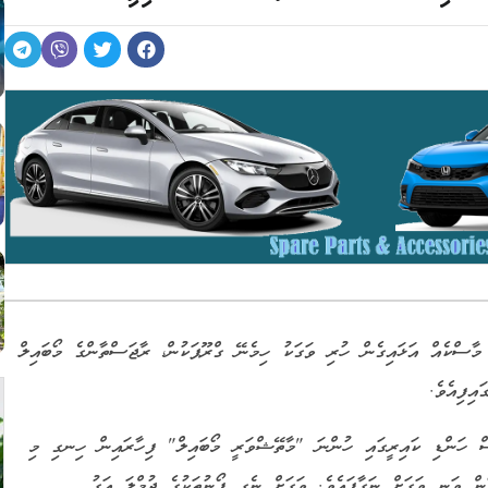
 މާސްކެއް އަޅައިގެން ހުރި ވަގަކު ހިމެނޭ ގްރޫޕަކުން، ރާޖަސްތާންގެ މޯބައިލް
އިފިއެވެ.
ސް ހަންޑި ކައިރީގައި ހުންނަ "މާތޭޝްވަރީ މޯބައިލް" ފިހާރައިން ހިނގި މި
ދަކަށް ސްމާޓްފޯން ވަނީ ވަގަށް ނަގާފައެވެ. ވަގަށް ނެގި ފޯނުތަކުގެ ޖުމްލަ އަގު