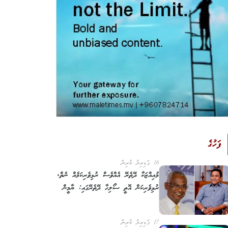
ފަހުގެ
16 ގަޑިއިރު ކުރިން
މުއިއްޒަކާ ދޭތެރޭ އެއްވެސް ރުޅިވެރިކަމެއް ނެތް,
ރުޅިވެރިކަން އޮތީ ސޯލިހާ ދޭތެރޭގައި: ޔާމީން
17 ގަޑިއިރު ކުރިން