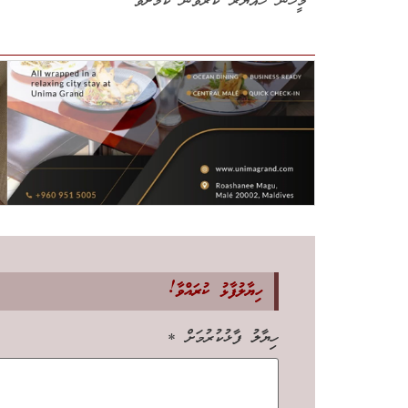
މީހުން ހައްޔަރު ކުރެވޭނެ ކަމަށެވެ
ހިޔާލުފާޅު ކުރައްވާ!
ހިޔާލު ފާޅުކުރުމަށް
*