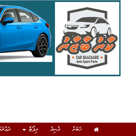
ޚަބަރު
ދުނިޔެ
ރިޕޯޓް
ދަޢުލަތ