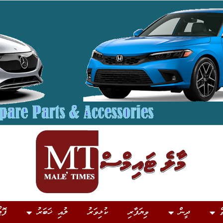
ް
ދީން
ވިޔަފާރި
ކުޅިވަރު
ލުއި ޚަބަރު
ފޮޓ