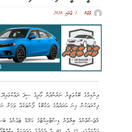
ފާތުން
1 ޖުލައި 2026
އިންޑިއާގެ ބޮޑުވަޒީރު ނަރެންދުރާ މޯދީގެ ސިފަ ދައްކުވައިދޭ
ފިހާރައަކުން ގިނަ އަދަދެއްގެ އަގުބޮޑު ފޯނުތަކެއް ވަގަށް ނަގަ
ރާޖަސްތާންގެ ބިލްވާރާ ޑިސްޓްރިކްޓްގެ ކަރޭޑާ ޓައުންގެ ބަ
ވައްކަމުގައި 35 އާއި 40 އާ ދެމެދުގެ އަދަ