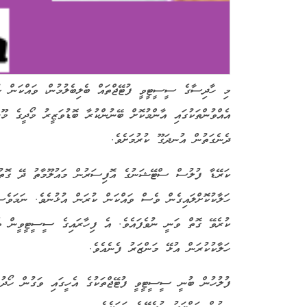
މި ހާދިސާގެ ސީސީޓީވީ ފުޓޭޖްތައް ބެލިބެލުމުން، ވައްކަން 
އެއްވުންތަކުގައި އާންމުކޮށް ބޭނުންކުރާ ބޮޑުވަޒީރު މޯދީގެ 
ދެނެގަތުން އުނދަގޫ ކުރުމަށެވެ.
ކަރޭޑާ ފުލުސް ސްޓޭޝަނުގެ އޮފިސަރުން މައުލޫމާތު ދޭ ގޮތުގ
ހަލާކުކޮށްލައިގެން ވެސް ވައްކަން ކުރަން އުޅުނެވެ. ނަމަވެ
ކުރެވޭ ގޮތް ވަނީ ނުވެފައެވެ. އެ ފިހާރައިގެ ސީސީޓީވީން ވ
ހަލާކުކުރަން އުޅޭ މަންޒަރު ފެނެއެވެ.
ފުލުހުން ބުނީ ސީސީޓީވީ ފުޓޭޖްތަކުގެ އެހީގައި ވަގުން ހޯދުމ