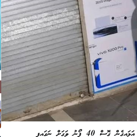
40 ފޯނު ވަގަށް ނަގައިފި