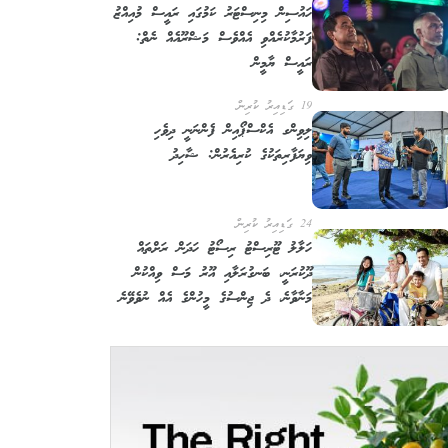
ހައުސިން މިނިސްޓަރު ކަމުގައި ރައީސް މުއިއްޒު
ފަރުމާކުރެއްވި އެއްވެސް މަޝްރޫއެއް ނެތް:
ރައީސް ޔާމީން
19 ގަޑިއިރު ކުރިން
ލިވިންގ އެކްސްޕޯއިން ފެންނަނީ ދިވެހި
ވިޔަފާރިތަކުގެ ކުރިއެރުން: ޝާހިދު
24 ގަޑިއިރު ކުރިން
ހަލާލު ޓޫރިސްޓު ރިސޯޓު ހަދަން ރަށްތައް
ދޫކުރަނީ، ބަނގުރަލާއި އޫރު މަސް ވިއްކުން
މަނާވާނެ، ދެ ޖިންސުގެ މީހުންގެ އެއް ނުވެވޭނެ