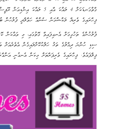
ފިހާރައިގެ ވެރިޔާ ލަކްޝްމަން ސެންއާ ހަވާލާދީ ފުލުހުން ބުނ
ފުލުހުންގެ ތަހުގީގަށް އެނގިފައިވާ ގޮތުގައި، މި ވައްކަން ކޮށް
ސިޑި ހުންނަ ދިމާލުގެ ތަޅު ހަލާކުކޮށްލައިގެން އެތެރެއަށް ވަ
ފިލާފައެވެ. ފިހާރައިގެ ވެރިފަރާތަށް މިކަން އެނގުނީ އަންގާރ