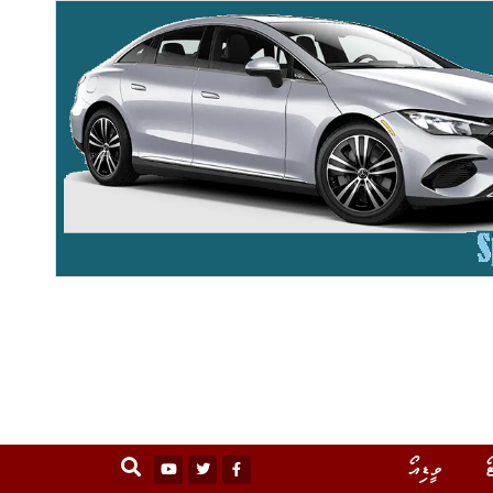
ޯ
ވީޑިއޯ