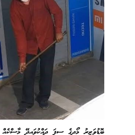
ބޮޑުވަޒީރު މޯދީގެ ސިފަ ދައްކުވައިދޭ މާސްކެއް އަޅައިގެން ގޮސް 