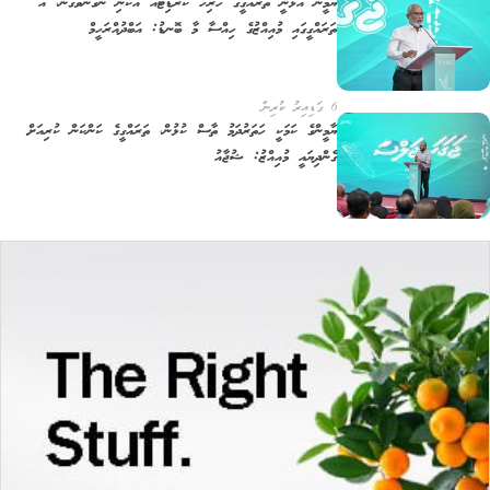
ޔާމީން އުޅެނީ ތަރައްގީގެ ހުރިހާ ކްރެޑިޓެއް އެކަނި ނަގަންވެގެން، އެ
ތަރައްގީގައި މުއިއްޒުގެ ހިއްސާ މާ ބޮނޑު: އަބްދުއްރަހީމް
6 ގަޑިއިރު ކުރިން
ޔާމީންގެ ކަމަކީ ހަތަރުދަމު ތާސް ކުޅުން، ތަރައްގީގެ ކަންކަން ކުރިއަށް
ގެންދިޔައީ މުއިއްޒު: ޝުޖާއު