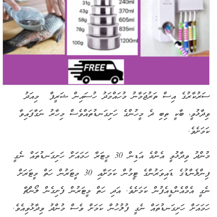
ސަރުކާރުގެ އިސް ތަރުޖަމާނު މުހައްމަދު ހުސައިން ޝަރީފް މިއަދު
ވިދާޅުވީ، ބާކީ ތިބި ދެ މީހުންގެ ހަށިގަނޑުތައްވެސް މިހާރު ނަގާފައިވާ
ކަމަށެވެ.
މުންދު ވިދާޅުވީ އެންމެ އަޑިން 30 މީޓަރާ ހަމައަށް ހަށިގަނޑުތައް ނެގީ
ފިންލެންޑުގެ ޑައިވަރުންގެ ޓީމުން ކަމަށާއި 30 މީޓަރުން ހަތް މީޓަރަށް
ނެގީ އެމްއެންޑީއެފުން ކަމަށެވެ. އަދި ހަތް މީޓަރުން ފެށިގެން ލޯންޗާ
ހަމައަށް ހަށިގަނޑުތައް ނެގީ ފުލުހުން ކަމަށް ވެސް މުންދު ވިދާޅުވިއެވެ.