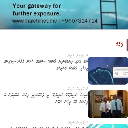
ފަހުގެ
4 ގަޑިއިރު ކުރިން
ރާޅު އަޅައި ދިޔަވަމުންދިޔަ ދޯންޏެއް ސަލާމަތް ކުރަން އުޅުނު ސިފައިންގެ
މީހަކާއި، ފުލުހަކު ގެއްލިއްޖެ
5 ގަޑިއިރު ކުރިން
ރައީސް ނުސީދާކޮށް ނަޝީދަށް: ތީ ފަނާކުރަނިވި ފިކުރު، ރައްޔިތުން އެ
ފިކުރަށް ޖާގަ ދީގެން ނުވާނެ
6 ގަޑިއިރު ކުރިން