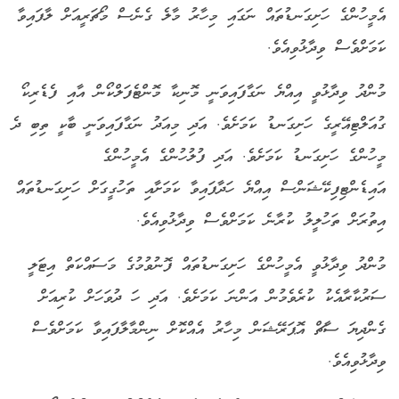
އެމީހުންގެ ހަށިގަނޑުތައް ނަގައި މިހާރު މާލެ ގެނެސް މޯޗަރީއަށް ލާފައިވާ
ކަމަށްވެސް ވިދާޅުވިއެވެ.
މުންދު ވިދާޅުވީ އިއްޔެ ނަގާފައިވަނީ މޮނިކާ މޮންޓެފަލްކޯން އާއި ފެޑެރިކޯ
ގުއަލްޓިއޭރީގެ ހަށިގަނޑު ކަމަށެވެ. އަދި މިއަދު ނަގާފައިވަނީ ބާކީ ތިބި ދެ
މީހުންގެ ހަށިގަނޑު ކަމަށެވެ. އަދި ފުލުހުންގެ އެމީހުންގެ
އައިޑެންޓިފިކޭޝަންސް އިއްޔެ ހަދާފައިވާ ކަމަށާއި ތަހުގީގަށް ހަށިގަނޑުތައް
އިތުރަށް ތަހުލީލު ކުރާނެ ކަމަށްވެސް ވިދާޅުވިއެވެ.
މުންދު ވިދާޅުވީ އެމީހުންގެ ހަށިގަނޑުތައް ފޮނުވުމުގެ މަސައްކަތް އިޓަލީ
ސަރުކާރާއެކު ކުރެވެމުން އަންނަ ކަމަށެވެ. އަދި ހަ ދުވަހަށް ކުރިއަށް
ގެންދިޔަ ސާޗް އޮޕަރޭޝަން މިހާރު އެއްކޮށް ނިންމާލާފައިވާ ކަމަށްވެސް
ވިދާޅުވިއެވެ.