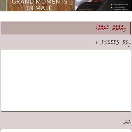
ހިޔާލުފާޅު ކުރައްވާ!
ިޔާލު ފާޅުކުރުމަށް
*
ަން