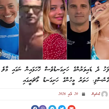
ހު ދެ ޑައިވަރުންގެ ހަށިގަނޑުވެސް ހޮހަޅައިން ނަގައި މާލެ
ނެސްފި، ހަތަރު މީހުންގެ ހަށިގަނޑު މޯޗަރީގައި
ޙުސައިން
20 މެއި 2026