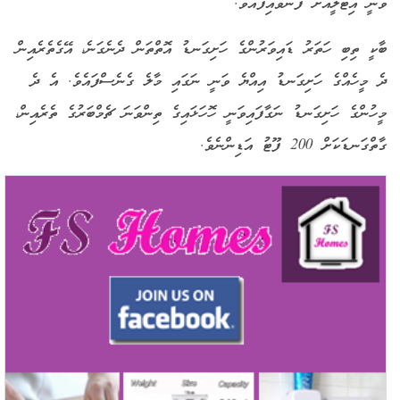
ވަނީ އިޓަލީއަށް ފޮނުވައިފައެވެ.
ބާކީ ތިބި ހަތަރު ޑައިވަރުންގެ ހަށިގަނޑު އޮތްތަން ދެނެގަނެ، އޭގެތެރެއިން
ދެ މީހެއްގެ ހަށިގަނޑު އިއްޔެ ވަނީ ނަގައި މާލެ ގެނެސްފައެވެ. އެ ދެ
މީހުންގެ ހަށިގަނޑު ނަގާފައިވަނީ ހޮހަޅައިގެ ތިންވަނަ ޗެމްބަރުގެ ތެރެއިން،
ގާތްގަނޑަކަށް 200 ފޫޓު އަޑިންނެވެ.