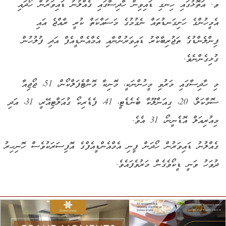
ވ. އަތޮޅުގައި ހިނގި ޑައިވިން ހާދިސާގައި ގެއްލުނު ޑައިވަރުން ހޯދައި
އެމީހުންގެ ހަށިގަނޑުތައް ނެގުމުގެ މަސައްކަތް ކުރީ ރާއްޖެ އައި
ފިންލެންޑުގެ ތަޖުރިބާކާރު ޑައިވަރުންނާއި އެމްއެންޑީއެފް އަދި ފުލުހުން
ގުޅިގެންނެވެ.
މި ހާދިސާގައި މަރުވި މީހުންނަކީ، މޮނިކާ މޮންޓެފަލްކޯން، 51، ޖޯޖިއާ
ސޮމާކަލް، 20، ގިއަންލޫކާ ބެނެޑެޓީ، 41، ފެޑެރިކޯ ގުއަލްޓިއޭރީ، 31، އަދި
މިއުރިއަލް އޮޑެނީނޯ، 31 އެވެ.
ގެއްލުނު ޑައިވަރުން ހޯދަން ފީނި އެމްއެންޑީއެފްގެ އޮފިސަރަކުވެސް ހޮނިހިރު
ދުވަހު ވަނީ ޑީކޯވެގެން މަރުވެފައެވެ.