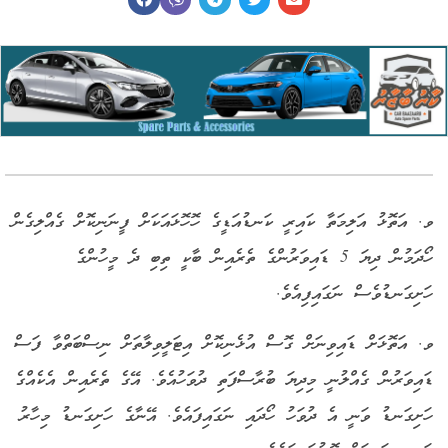
ވ. އަތޮޅު އަލިމަތާ ކައިރީ ކަނޑުއަޑީގެ ހޮހޮޅައަކަށް ފީނަނިކޮށް ގެއްލިގެން
ހޯދަމުން ދިޔަ 5 ޑައިވަރުންގެ ތެރެއިން ބާކީ ތިބި ދެ މީހުންގެ
ހަށިގަނޑުވެސް ނަގައިފިއެވެ.
ވ. އަތޮޅަށް ޑައިވިނަށް ގޮސް އުޅެނިކޮށް އިޓަލީވިލާތަށް ނިސްބަތްވާ ފަސް
ޑައިވަރުން ގެއްލުނީ މިދިޔަ ބުރާސްފަތި ދުވަހުއެވެ. އޭގެ ތެރެއިން އެކެއްގެ
ހަށިގަނޑު ވަނީ އެ ދުވަހު ހޯދައި ނަގައިފައެވެ. އޭނާގެ ހަށިގަނޑު މިހާރު