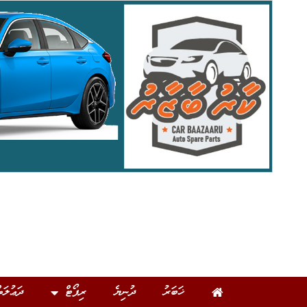
ޚަބަރު
ދުނިޔެ
ރިޕޯޓް
ދަޢުލަތ