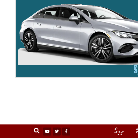
ޯ
ވީޑިއޯ