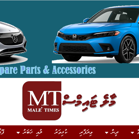
ް
ދީން
ވިޔަފާރި
ކުޅިވަރު
ލުއި ޚަބަރު
ފޮޓ