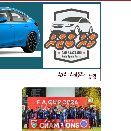
ޓީސީ ސްޕޯޓްސް ކްލަބް