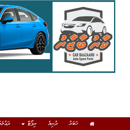
ޚަބަރު
ދުނިޔެ
ރިޕޯޓް
ދަޢުލަތ