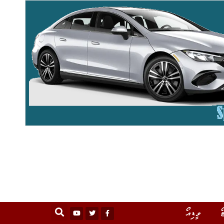
ޯ
ވީޑިއޯ