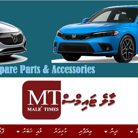
ް
ދީން
ވިޔަފާރި
ކުޅިވަރު
ލުއި ޚަބަރު
ފޮޓ