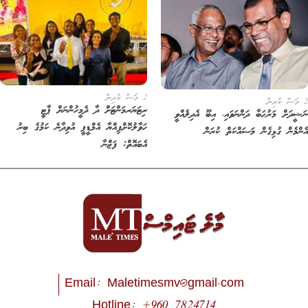
2 މަސް ކުރިން
ރިޓަޔަރމަންޓަށް ދާ ދެމީހުންނަށް ޕާޓީ
ޝީދަށް މަރުޙަބާ ދަންނަވައި، އިބޫ އެދިލެއްވީ
ހަވާލުކޮށްފިއްޔާ އެމްޑީޕީ އުވިދާނެ ކަމުގެ ބިރު
ންމެން ގުޅިގެން މަސައްކަތް ކުރަން
އެބައޮތް: ފަޒްނާ
Email:
Maletimesmv@gmail.com
Hotline: +960 7824714