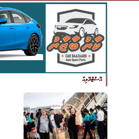
އޮސްޓްރޭލިއާ