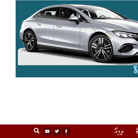
ޯ
ވީޑިއޯ