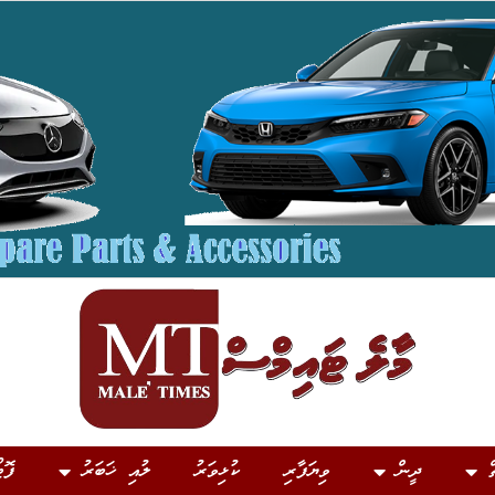
ް
ދީން
ވިޔަފާރި
ކުޅިވަރު
ލުއި ޚަބަރު
ފޮޓ