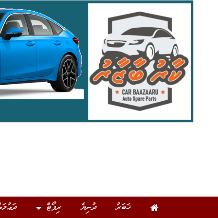
ޚަބަރު
ދުނިޔެ
ރިޕޯޓް
ދަޢުލަތ