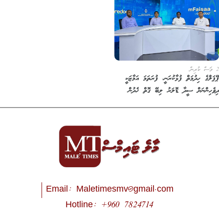
2 މަސް ކުރިން
ޕޭޕަލްގެ ހިދުމަތް ފުޅާކުރަނީ، ފުރަތަމަ އަމާޒަކީ
ދިވެހިންނަށް ސީދާ ޑޮލަރު ލިބޭ ގޮތް ހެދުން
Email:
Maletimesmv@gmail.com
Hotline: +960 7824714