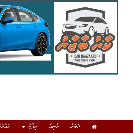
ޚަބަރު
ދުނިޔެ
ރިޕޯޓް
ދަޢުލަތ