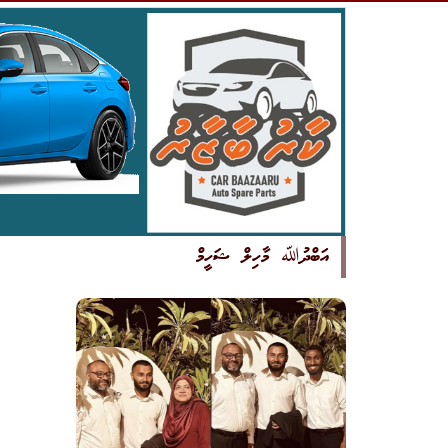
އަބްދުﷲ މާހިލް ޝަހީމް