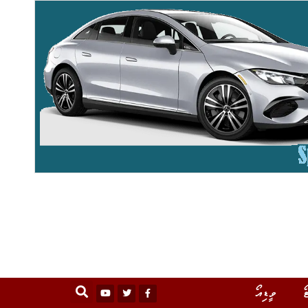
ޯ
ވީޑިއޯ