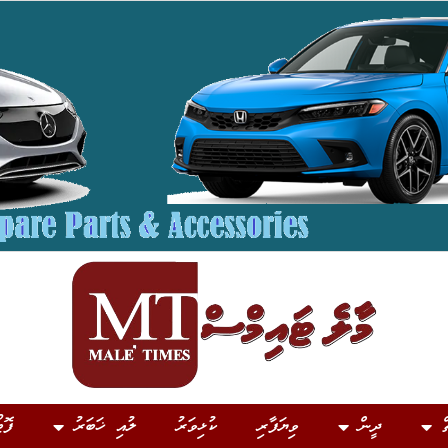
ް
ދީން
ވިޔަފާރި
ކުޅިވަރު
ލުއި ޚަބަރު
ފޮޓ