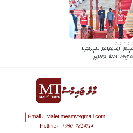
3 މަސް ކުރިން
ރައީސްގެ ދެކަނބަލުންނަށް ސްރީލަންކާއިން
ރަސްމީކޮށް މަރުހަބާ ދަންނަވައިފި
Email:
Maletimesmv@gmail.com
Hotline: +960 7824714