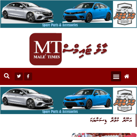
އަނޫރާ ކުމާރާ ޑިސަނާޔަކަ