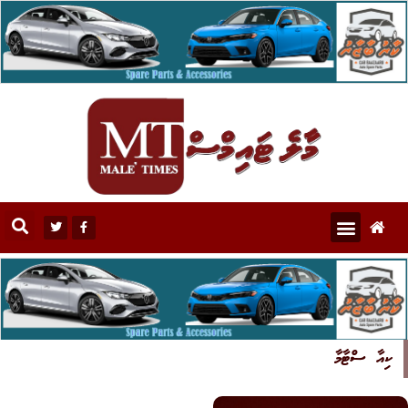
ކިއާ ސްޓާމާ