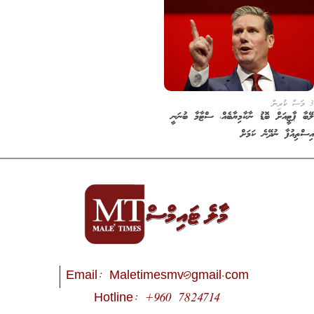
3 މަސް ކުރިން
ލޭބާ ޕާޓީއަށް ބޮޑު ނާކާމިޔާބެއް، ސްޓާމާ ބުނަނީ
އިސްތިއުފާ ނުދޭނެ ކަމަށް
Email:
Maletimesmv@gmail.com
Hotline: +960 7824714