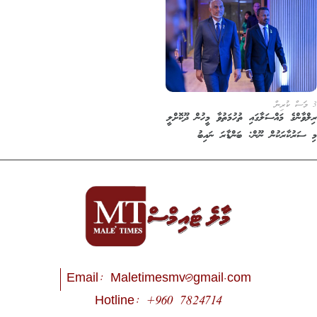
3 މަސް ކުރިން
ރިލްވާންގެ މައްސަލާގައި ތުހުމަތުވާ މީހުން ދޫކޮށްލީ
މި ސަރުކާރަކުން ނޫން: ބަންޑާރަ ނައިބު
Email:
Maletimesmv@gmail.com
Hotline: +960 7824714