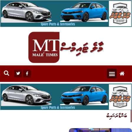
ބަންޑާރަނައިބު