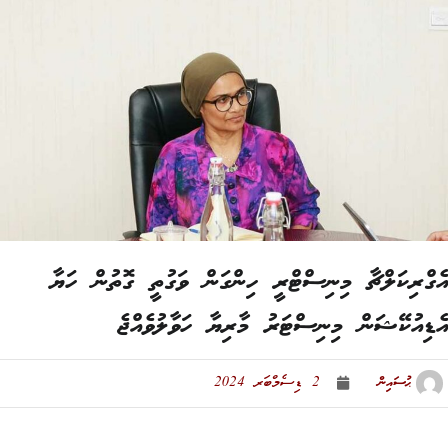
ގްރިކަލްޗާ މިނިސްޓްރީ ހިންގަން ވަގުތީ ގޮތުން ހަޔާ
ޑިއުކޭޝަން މިނިސްޓަރު މާރިޔާ ހަވާލުވެއްޖެ
ޙުސައިން
2 ޑިސެމްބަރ 2024