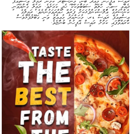
ރައީސް އޮފީހުން މިއަދު ބުނީ، މިނިސްޓަރު ކަމުން ރަމީލާ އިސްތިއުފާ
ދެއްވީ ސިއްހީ ހާލަތު ސަބަބުތަކަކާ ހެދި ކަމަށެވެ. ރަމީލާ ގެންދަވަނީ
ކެންސަރުގެ އާލާސްކަންފުޅަކަށް ފަރުވާ ހޯއްދަވަމުންނެވެ. ރަމީލާގެ
އިސްތިއުފާ ރައީސް ޑރ. މުޙަންމަދު މުއިއްޒު ވަނީ ގަބޫލުފުޅުވެސް
ކުރައްވާފައި ކަމަށް ރައީސް އޮފީހުން ބުންޏެވެ.