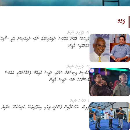
ފަހުގެ
21 ގަޑިއިރު ކުރިން
މުއިއްޒަކާ ދޭތެރޭ އެއްވެސް ރުޅިވެރިކަމެއް ނެތް, ރުޅިވެރިކަން އޮތީ ސޯލިހާ
ދޭތެރޭގައި: ޔާމީން
22 ގަޑިއިރު ކުރިން
ހައުސިން މިނިސްޓަރު ކަމުގައި ރައީސް މުއިއްޒު ފަރުމާކުރެއްވި އެއްވެސް
މަޝްރޫއެއް ނެތް: ރައީސް ޔާމީން
1 ދުވަސް ކުރިން
ލިވިންގ އެކްސްޕޯއިން ފެންނަނީ ދިވެހި ވިޔަފާރިތަކުގެ ކުރިއެރުން: ޝާހިދު