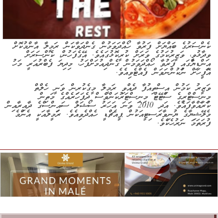
ކެންސަރުގެ ބައްޔަށް ފަރުވާ ހޯއްދަވަމުން ގެންދަވާކަން ރަމީލާ އާންމުކޮށް
ވިދާޅުވީ، ވަޒީރުކަމުގެ ވަރަށް ކުރީކޮޅުގައެވެ. އޭގެފަހުން، ކެންސަރަށް
އިންޑިޔާގައި ފަރުވާ ހޯއްދަވަމުން ގެންދިއުމަށްފަހު، މިދިޔަ ފެބްރުއަރީ މަހު
އޮފީހަށް ނުކުންނަވަން ފެއްޓެވިއެވެ.
ވަޒީރު ކަމުން އިސްތިއުފާ ދެއްވި ރަމީލާ މީގެކުރިން ވަނީ ހެލްތް
މިނިސްޓްރީގެ ސްޓޭޓް މިނިސްޓަރުކަންވެސް ދެފަހަރެއްގެ މަތިން
ކުރައްވާފައެވެ. އަދި 2010 ވަނަ އަހަރު ސޯޝަލް ސައިންސްގެ ދާއިރާއިން
މެލޭޝިޔާގެ ޔުނިވާރސިޓީއަކުން ޕީއެޗްޑީ ހެއްދެވިއެވެ. ރަމީލާއަކީ އެންމެ
ފުރަތަމަ ނަރުހެކެވެ.