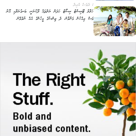
1 ދުވަސް ކުރިން
ހަލާލު ޓޫރިސްޓު ރިސޯޓު ހަދަން ރަށްތައް ދޫކުރަނީ، ބަނގުރަލާއި އޫރު
މަސް ވިއްކުން މަނާވާނެ، ދެ ޖިންސުގެ މީހުންގެ އެއް ނުވެވޭނެ