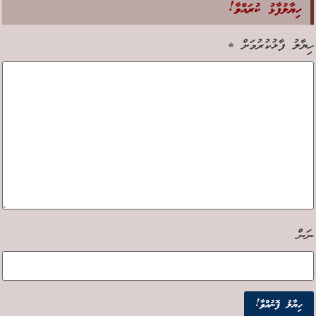
ހިޔާލުފާޅު ކުރައްވާ!
ިޔާލު ފާޅުކުރުމަށް
*
ަން