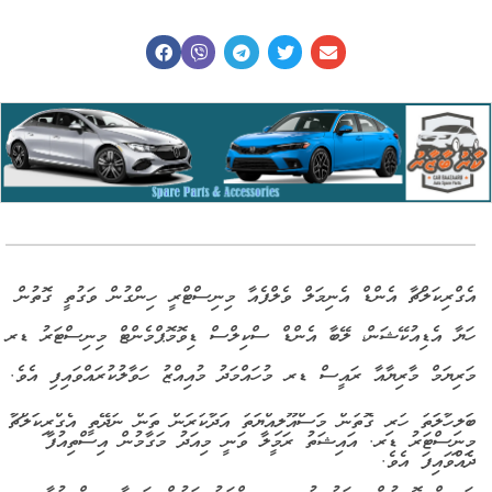
އެގްރިކަލްޗާ އެންޑް އެނިމަލް ވެލްފެއާ މިނިސްޓްރީ ހިންގުން ވަގުތީ ގޮތުން
ހަޔާ އެޑިއުކޭޝަން، ލޭބާ އެންޑް ސްކިލްސް ޑިވޮމޮޕްމެންޓް މިނިސްޓަރު ޑރ
މަރިޔަމް މާރިޔާއާ ރައީސް ޑރ މުހައްމަދު މުއިއްޒު ހަވާލުކުރައްވައިފި އެވެ.
ބަލިހާލަތު ހުރި ގޮތުން މަސްއޫލިއްޔަތު އަދާކުރަން ތަން ނުދޭތީ އެގްރިކަލްޗާ
މިނިސްޓަރު ޑރ. އައިޝަތު ރަމީލާ ވަނީ މިއަދު މަގާމުން އިސްތިއުފާ
ދެއްވައިފަ އެވެ.