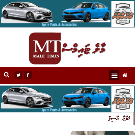
ޚަވާޖާ އާސިފް