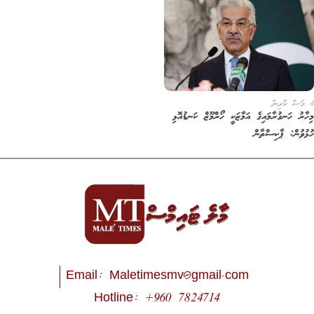
4 މަސް ކުރިން
މިހާރު ހަނގުރާމައިގެ އަމާޒަކީ ހޯރްމޫޒް ކަނޑުއޮޅި
ހުޅުވުން: ޕާކިސްތާން
Email:
Maletimesmv@gmail.com
Hotline: +960 7824714