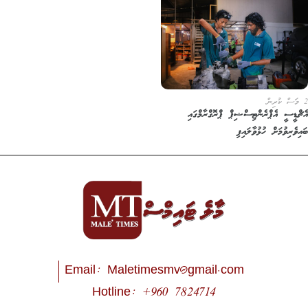
2 މަސް ކުރިން
އެޗްޑީސީ އެޕްރެންޓިސްޝިޕް ޕްރޮގްރާމްގައި
ބައިވެރިވުމަށް ހުޅުވާލައިފި
Email:
Maletimesmv@gmail.com
Hotline: +960 7824714