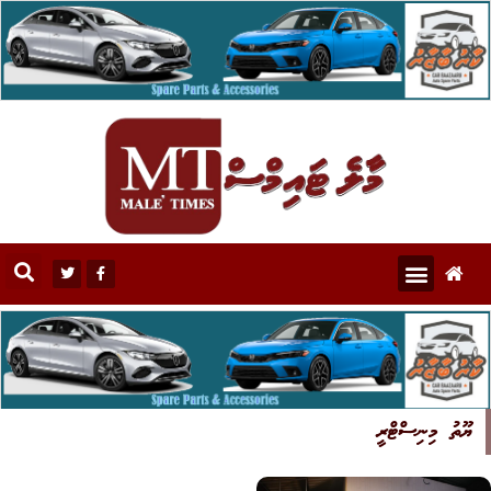
ޔޫތު މިނިސްޓްރީ