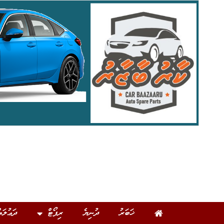
ޚަބަރު
ދުނިޔެ
ރިޕޯޓް
ދަޢުލަތ