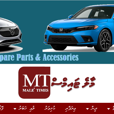
ް
ދީން
ވިޔަފާރި
ކުޅިވަރު
ލުއި ޚަބަރު
ފޮޓ