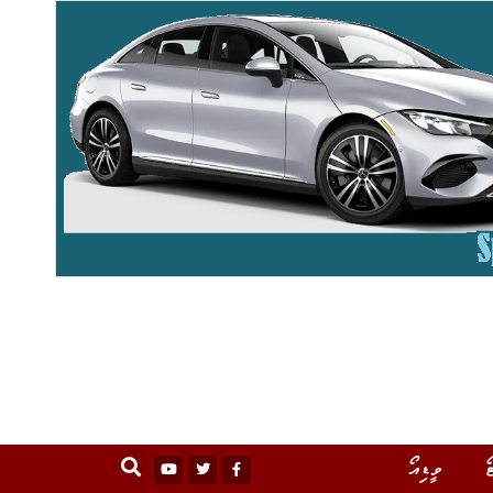
ޯ
ވީޑިއޯ