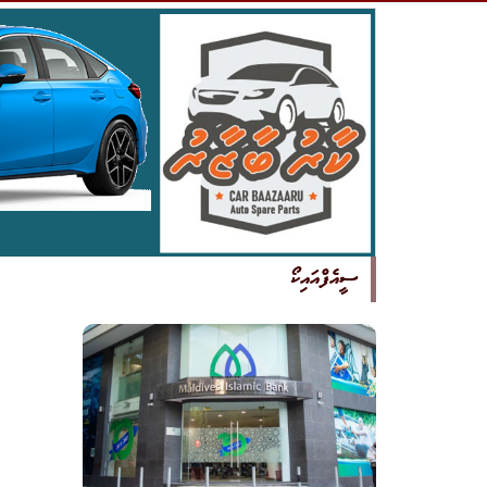
ސީއެފްއައިކޯ