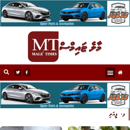
ފ. ފީއަލި