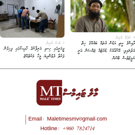
އިންގެ ރީތި އަޑުން އެތައް ބައެއްގެ ހިތް
3 މަސް ކުރިން
ފީއަލީގައި ހިނގި އަލިފާނުގެ ހާދިސާގައި ފިހިގެން
ތުލައިފި؛ އޭނާއާއެކު ޑުއެޓެއް ޖައްސަން އަލީ
ފަރުވާ ދެމުންދިޔަ މީހާ މަރުވެއްޖެ
މީޒުވެސް ބޭނުން
Email:
Maletimesmv@gmail.com
Hotline: +960 7824714