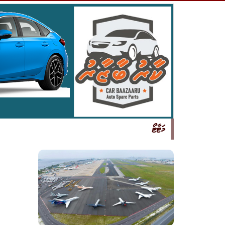
މަޓާޓޯ