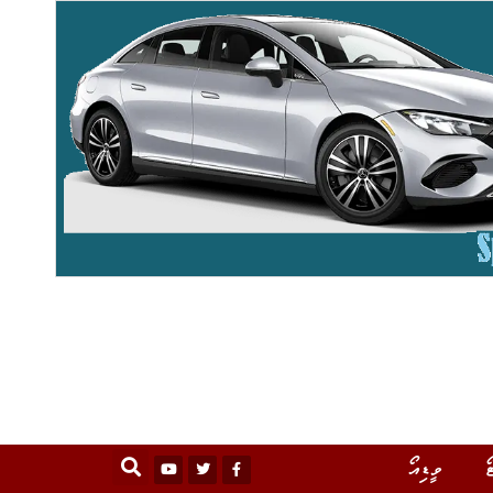
ޯ
ވީޑިއޯ