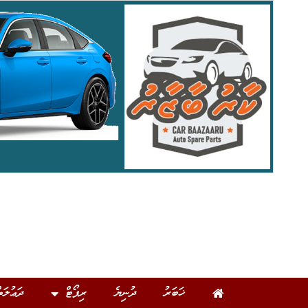
ޚަބަރު
ދުނިޔެ
ރިޕޯޓް
ދަޢުލަތ