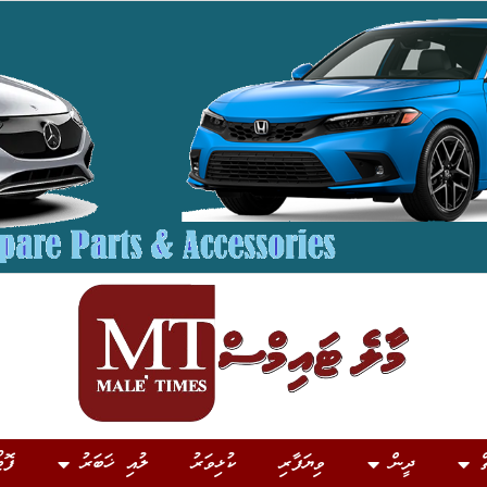
ް
ދީން
ވިޔަފާރި
ކުޅިވަރު
ލުއި ޚަބަރު
ފޮޓ