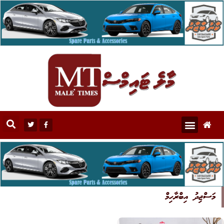
މަސްޖިދު އިބްރާހިމް