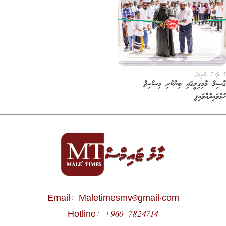
5 މަސް ކުރިން
ޤާސިމް މާމިގިލީގައި ބިނާކުރި މިސްކިތް
ހުޅުވައިދެއްވައިފި
Email:
Maletimesmv@gmail.com
Hotline: +960 7824714