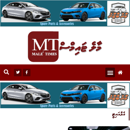
އެމްއައިޓީ