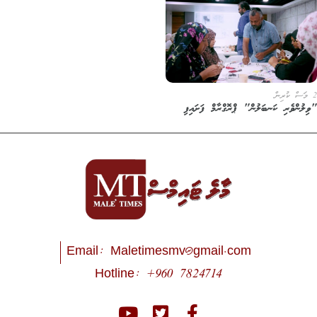
2 މަސް ކުރިން
"ވިލުންވެރި ކަނބަލުން" ޕްރޮގްރާމް ފަށައިފި
Email:
Maletimesmv@gmail.com
Hotline: +960 7824714