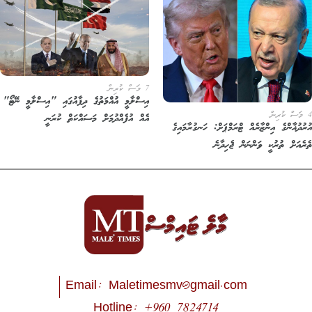
7 މަސް ކުރިން
އިސްލާމީ އުއްމަތުގެ ދިފާއުގައި "އިސްލާމީ ނޭޓޯ"
އެއް އުފެއްދުމަށް މަސައްކަތް ކުރަނީ
ރުދުޣާންގެ އިންޒާރެއް ޓްރަމްޕަށް: ހަނގުރާމައިގެ
ރެއަށް ތުރުކީ ވަންނަން ޖެހިދާނެ
Email:
Maletimesmv@gmail.com
Hotline: +960 7824714