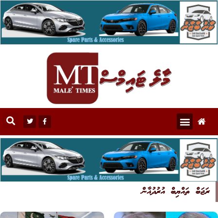
ރަޖަބް ތައްޔިބް އުރުދުޣާން