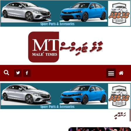
ހަންގޭރީ