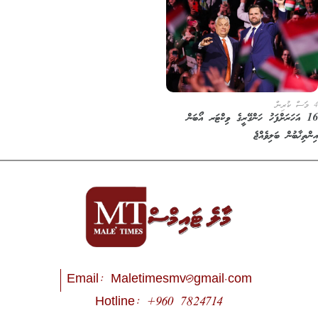
4 މަސް ކުރިން
16 އަހަރަށްފަހު ހަންގޭރީގެ ވިކްޓަރ އޯބަން
އިންތިޚާބުން ބަލިވެއްޖެ
Email:
Maletimesmv@gmail.com
Hotline: +960 7824714